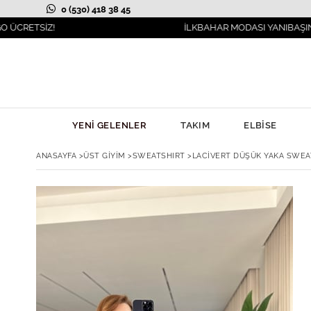
0 (530) 418 38 45
Z!
İLKBAHAR MODASI YANIBAŞINIZDA!
YENİ GELENLER
TAKIM
ELBİSE
ANASAYFA
>
ÜST GİYİM
>
SWEATSHIRT
>
LACIVERT DÜŞÜK YAKA SWEA