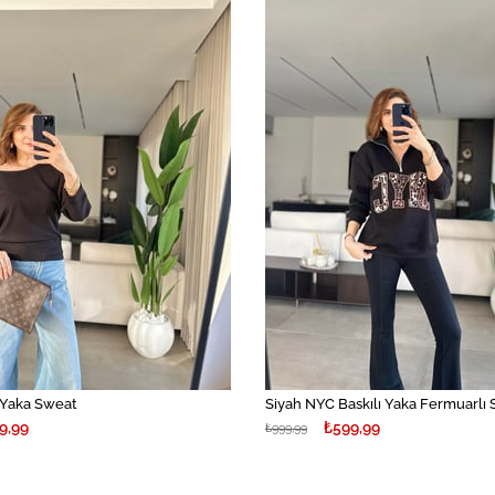
İndirim
%40İndirim
 Yaka Sweat
Siyah NYC Baskılı Yaka Fermuarlı
9,99
₺599,99
₺999,99