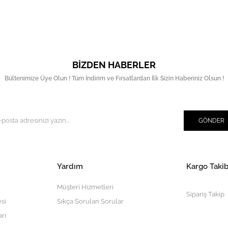
BIZDEN HABERLER
Bültenimize Üye Olun ! Tüm İndirim ve Fırsatlardan İlk Sizin Haberiniz Olsun !
GÖNDER
Yardım
Kargo Takib
Müşteri Hizmetleri
Sipariş Takip
si
Sıkça Sorulan Sorular
arı