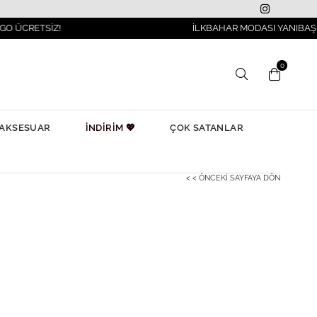
İZ!
İLKBAHAR MODASI YANIBAŞINIZDA!
0
AKSESUAR
İNDİRİM 💖
ÇOK SATANLAR
< < ÖNCEKI SAYFAYA DÖN