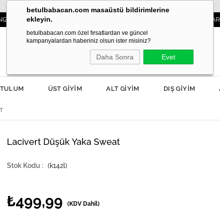
betulbabacan.com masaüstü bildirimlerine
ekleyin.
3000TL VE ÜZERİ SİPARİŞLERDE KARGO ÜCRETS
betulbabacan.com özel fırsatlardan ve güncel
kampanyalardan haberiniz olsun ister misiniz?
Daha Sonra
Evet
TULUM
ÜST GİYİM
ALT GİYİM
DIŞ GİYİM
T
Lacivert Düşük Yaka Sweat
(k142l)
₺499,99
(KDV Dahil)