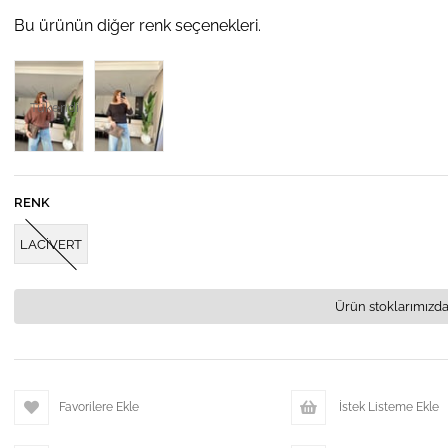
Bu ürünün diğer renk seçenekleri.
Tükendi
RENK
LACİVERT
Ürün stoklarımızda
Favorilere Ekle
İstek Listeme Ekle