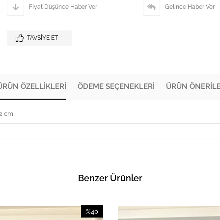
Fiyat Düşünce Haber Ver
Gelince Haber Ver
TAVSIYE ET
ÜRÜN ÖZELLIKLERI
ÖDEME SEÇENEKLERI
ÜRÜN ÖNERILE
72 cm
Benzer Ürünler
%40