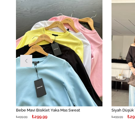
irim
İndirim
İndirim
%40İndirim
Bebe Mavi Bisiklet Yaka Mas Sweat
Siyah Düşük
₺299,99
₺29
₺499,99
₺499,99