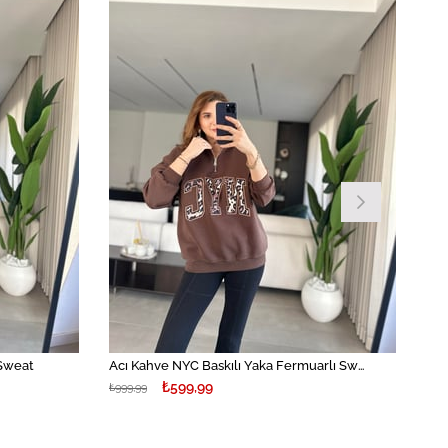
İndirim
İndirim
%40İndirim
%40İndirim
 Sweat
Acı Kahve NYC Baskılı Yaka Fermuarlı Sweat
₺599,99
₺999,99