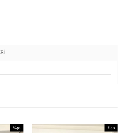
RI
%40
%40