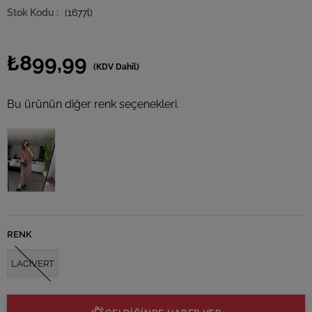
(1677l)
₺899,99
(KDV Dahil)
Bu ürünün diğer renk seçenekleri.
Tükendi
RENK
LACİVERT