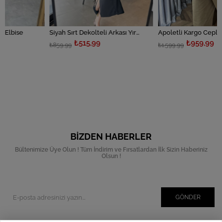
Siyah Sırt Dekolteli Arkası Yırtmaçlı Elbise
Apoletli Kargo Cepli Elbise
₺515,99
₺959,99
₺859,99
₺1.599,99
BIZDEN HABERLER
Bültenimize Üye Olun ! Tüm İndirim ve Fırsatlardan İlk Sizin Haberiniz
Olsun !
GÖNDER