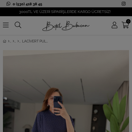
0 (530) 418 38 45
3000TL VE ÜZERİ SİPARİŞLERDE KARGO ÜCRETSİZ!
0
LACIVERT PULLU KISA KOLLU ELBISE