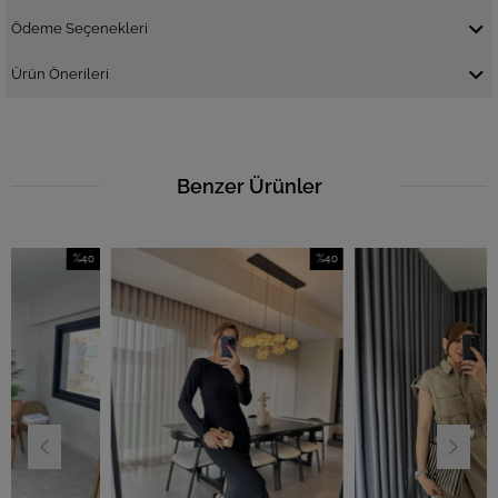
Ödeme Seçenekleri
Ürün Önerileri
Benzer Ürünler
%40
%40
İndirim
İndirim
İ
%40İndirim
%40İndirim
%