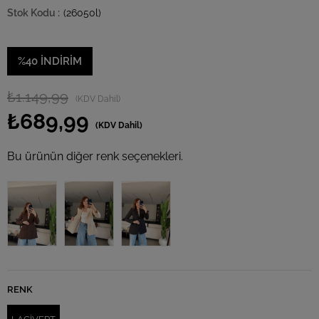
(26050l)
%
40
İNDIRIM
₺1.149,99
(KDV Dahil)
₺689,99
(KDV Dahil)
Bu ürünün diğer renk seçenekleri.
RENK