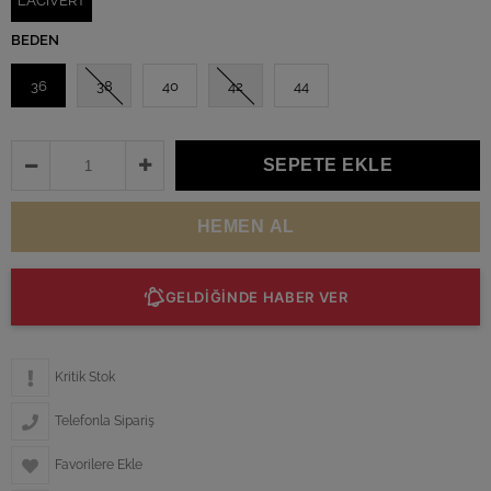
LACİVERT
BEDEN
36
38
40
42
44
GELDİĞİNDE HABER VER
Kritik Stok
Telefonla Sipariş
Favorilere Ekle