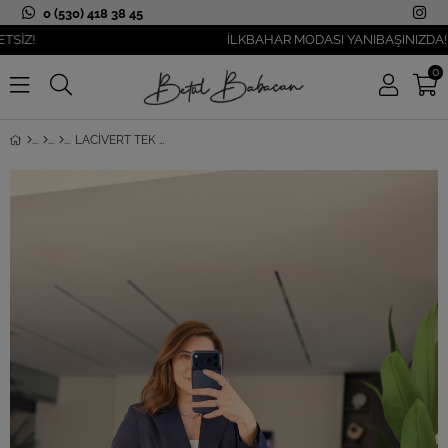
0 (530) 418 38 45
İLKBAHAR MODASI YANIBAŞINIZDA!
0
LACIVERT TEK DÜĞME HÜRREM BLAZER CEKET