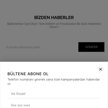
BIZDEN HABERLER
Bültenimize Üye Olun ! Tüm İndirim ve Fırsatlardan İlk Sizin Haberiniz
Olsun !
GÖNDER
Kurumsal
BÜLTENE ABONE OL
Müşteri İlişkileri
Telefon numaranı girerek sana özel kampanyalardan haberdar
ol.
Yardım
Kargo Takibi
Sosyal Medya