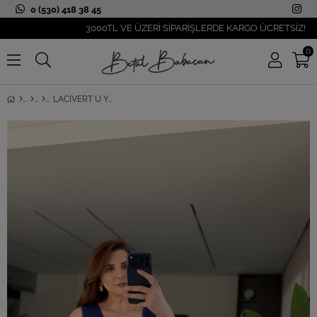
0 (530) 418 38 45
3000TL VE ÜZERİ SİPARİŞLERDE KARGO ÜCRETSİZ!
0
LACIVERT U YAKA KOLSUZ ATLET