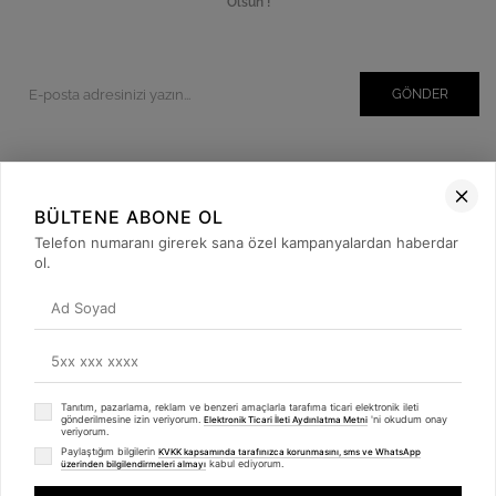
Olsun !
GÖNDER
Kurumsal
BÜLTENE ABONE OL
Müşteri İlişkileri
Telefon numaranı girerek sana özel kampanyalardan haberdar
ol.
Yardım
Kargo Takibi
Sosyal Medya
Tanıtım, pazarlama, reklam ve benzeri amaçlarla tarafıma ticari elektronik ileti
gönderilmesine izin veriyorum.
'ni okudum onay
Elektronik Ticari İleti Aydınlatma Metni
veriyorum.
Paylaştığım bilgilerin
KVKK kapsamında tarafınızca korunmasını, sms ve WhatsApp
kabul ediyorum.
üzerinden bilgilendirmeleri almayı
© 2019
betulbabacan
.com
- Tüm Hakları Saklıdır.