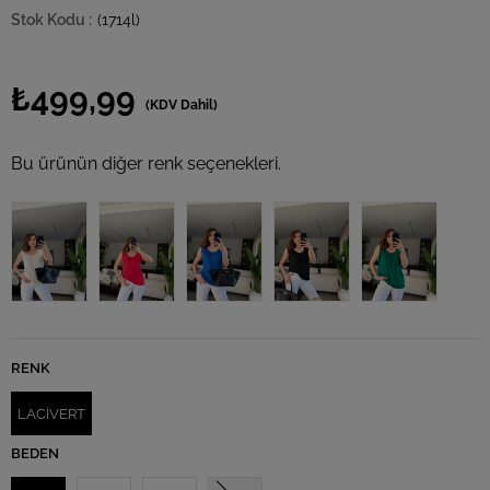
(1714l)
₺499,99
(KDV Dahil)
Bu ürünün diğer renk seçenekleri.
RENK
LACİVERT
BEDEN