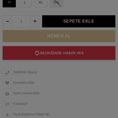
M
L
XL
XXL
GELDİĞİNDE HABER VER
Telefonla Sipariş
Favorilere Ekle
İstek Listeme Ekle
Karşılaştır
Fiyat Düşünce Haber Ver