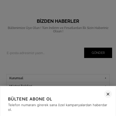
BIZDEN HABERLER
Bültenimize Üye Olun ! Tüm İndirim ve Fırsatlardan İlk Sizin Haberiniz
Olsun !
GÖNDER
Kurumsal
Müşteri İlişkileri
Yardım
BÜLTENE ABONE OL
Kargo Takibi
Telefon numaranı girerek sana özel kampanyalardan haberdar
ol.
Sosyal Medya