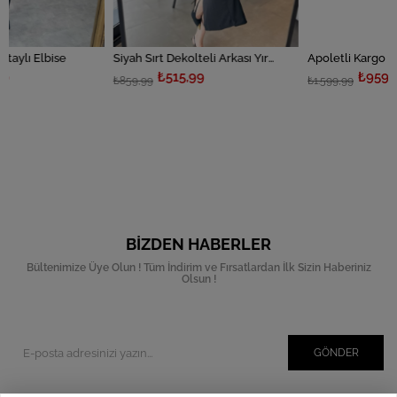
Siyah Sırt Dekolteli Arkası Yırtmaçlı Elbise
Apoletli Kargo Cepli Elbise
₺515,99
₺959,99
₺859,99
₺1.599,99
BIZDEN HABERLER
Bültenimize Üye Olun ! Tüm İndirim ve Fırsatlardan İlk Sizin Haberiniz
Olsun !
GÖNDER