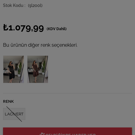
(şl200l)
₺1.079,99
(KDV Dahil)
Bu ürünün diğer renk seçenekleri.
Tükendi
Tükendi
RENK
LACİVERT