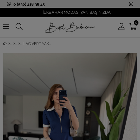
0 (530) 418 38 45
İLKBAHAR MODASI YANIBAŞINIZDA!
0
LACIVERT YAKA VE KOL GARNILI YARIM FERMUARLI ELBISE