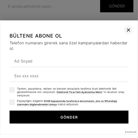
GÖNDER
BÜLTENE ABONE OL
Kurumsal
Telefon numaranı girerek sana özel kampanyalardan haberdar
Müşteri İlişkileri
ol.
Yardım
Kargo Takibi
Sosyal Medya
Tanıtım, pazarlama, reklam ve benzeri amaçlarla tarafıma ticari elektronik ileti
gönderilmesine izin veriyorum.
'ni okudum onay
Elektronik Ticari İleti Aydınlatma Metni
veriyorum.
Paylaştığım bilgilerin
KVKK kapsamında tarafınızca korunmasını, sms ve WhatsApp
kabul ediyorum.
üzerinden bilgilendirmeleri almayı
GÖNDER
© 2019
betulbabacan
.com
- Tüm Hakları Saklıdır.
Anasayfa
Favorilerim
Sepetim
Üye Girişi