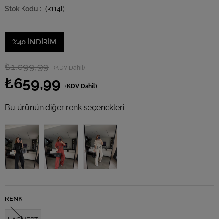
(k114l)
%
40
İNDIRIM
₺1.099,99
(KDV Dahil)
₺659,99
(KDV Dahil)
Bu ürünün diğer renk seçenekleri.
Tükendi
Tükendi
Tükendi
RENK