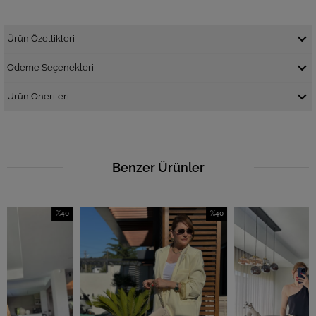
Ürün Özellikleri
Ödeme Seçenekleri
Ürün Önerileri
Benzer Ürünler
%40
%40
İndirim
İndirim
İ
%40İndirim
%40İndirim
%