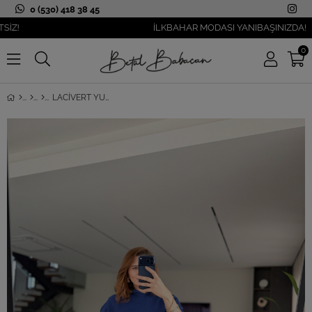
0 (530) 418 38 45
İLKBAHAR MODASI YANIBAŞINIZDA!
0
LACIVERT YUMOŞ KAPŞONLU REGLAN KOL TAKIM