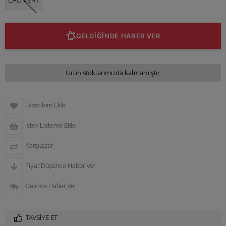
LACİVERT
GELDİĞİNDE HABER VER
Ürün stoklarımızda kalmamıştır.
Favorilere Ekle
İstek Listeme Ekle
Karşılaştır
Fiyat Düşünce Haber Ver
Gelince Haber Ver
TAVSIYE ET