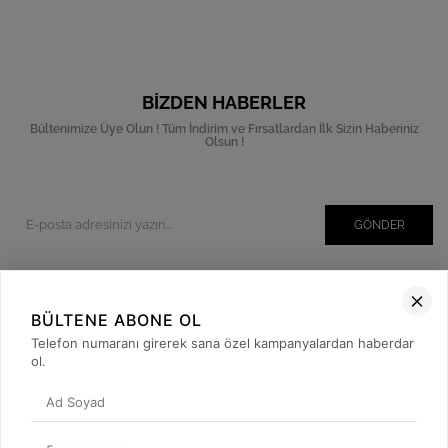
BIZDEN HABERLER
Bültenimize Üye Olun ! Tüm İndirim ve Fırsatlardan İlk Sizin Haberiniz
Olsun !
GÖNDER
BÜLTENE ABONE OL
Kurumsal
Telefon numaranı girerek sana özel kampanyalardan haberdar
Müşteri İlişkileri
ol.
Yardım
Kargo Takibi
Sosyal Medya