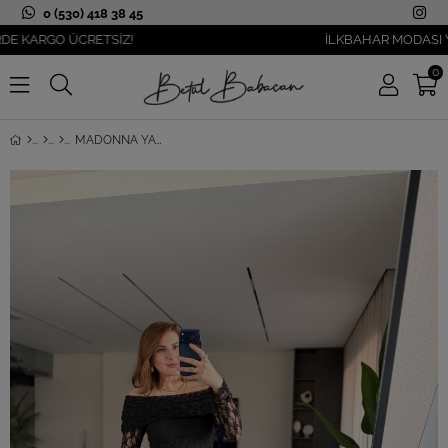
0 (530) 418 38 45
ARGO ÜCRETSİZ!
İLKBAHAR MODASI YANIBA
0
MADONNA YAKA DANTEL İÇ ASTARLI ELBISE