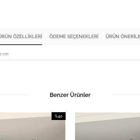
ÜRÜN ÖZELLIKLERI
ÖDEME SEÇENEKLERI
ÜRÜN ÖNERILE
72 cm
Benzer Ürünler
%40
İndirim
%40İndirim