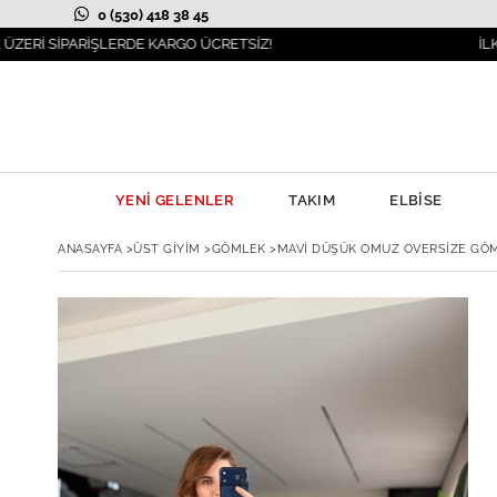
0 (530) 418 38 45
PARİŞLERDE KARGO ÜCRETSİZ!
İLKBAHAR M
YENİ GELENLER
TAKIM
ELBİSE
ANASAYFA
>
ÜST GİYİM
>
GÖMLEK
>
MAVI DÜŞÜK OMUZ OVERSIZE GÖ