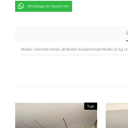
Whatsapp ile Sipariş Ver
Model Üzerinde Small-36 Beden Kullanılmıştır.Model 57 kg 1
40
%40
irim
İndirim
İndirim
%40İndirim