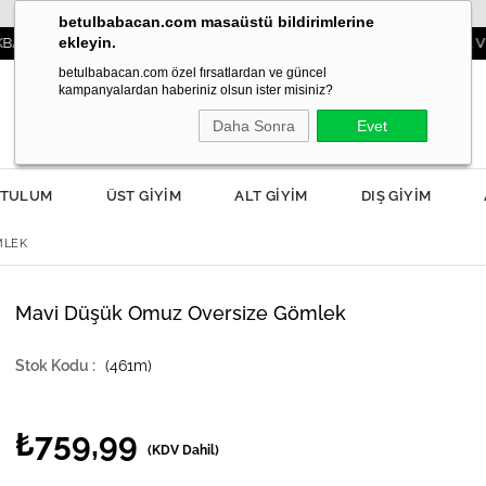
betulbabacan.com masaüstü bildirimlerine
ekleyin.
ODASI YANIBAŞINIZDA!
3000TL VE ÜZERİ S
betulbabacan.com özel fırsatlardan ve güncel
kampanyalardan haberiniz olsun ister misiniz?
Daha Sonra
Evet
TULUM
ÜST GİYİM
ALT GİYİM
DIŞ GİYİM
MLEK
Mavi Düşük Omuz Oversize Gömlek
(461m)
₺759,99
(KDV Dahil)