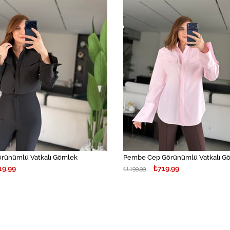
örünümlü Vatkalı Gömlek
Pembe Cep Görünümlü Vatkalı G
19,99
₺719,99
₺1.199,99