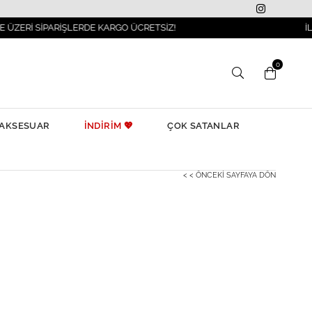
İPARİŞLERDE KARGO ÜCRETSİZ!
İLKBAHAR 
0
AKSESUAR
İNDİRİM 💖
ÇOK SATANLAR
< < ÖNCEKI SAYFAYA DÖN