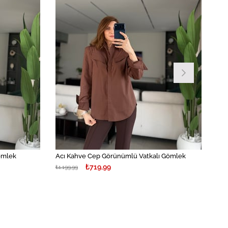
ömlek
Acı Kahve Cep Görünümlü Vatkalı Gömlek
₺719,99
₺1.199,99