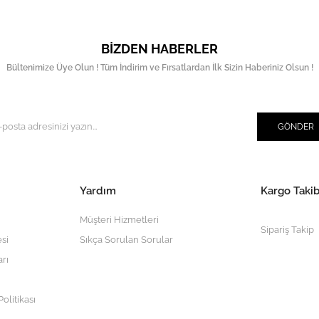
BIZDEN HABERLER
Bültenimize Üye Olun ! Tüm İndirim ve Fırsatlardan İlk Sizin Haberiniz Olsun !
GÖNDER
Yardım
Kargo Takib
Müşteri Hizmetleri
Sipariş Takip
si
Sıkça Sorulan Sorular
arı
olitikası