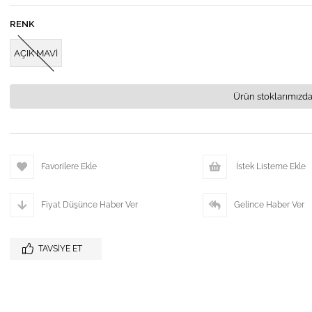
RENK
AÇIK MAVİ
Ürün stoklarımızda
Favorilere Ekle
İstek Listeme Ekle
Fiyat Düşünce Haber Ver
Gelince Haber Ver
TAVSIYE ET