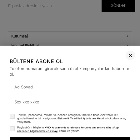
GÖNDER
Kurumsal
Müşteri İlişkileri
Yardım
BÜLTENE ABONE OL
Kargo Takibi
Telefon numaranı girerek sana özel kampanyalardan haberdar
ol.
Sosyal Medya
Tanıtım, pazarlama, reklam ve benzeri amaçlarla tarafıma ticari elektronik ileti
© 2019
betulbabacan
.com
- Tüm Hakları Saklıdır.
gönderilmesine izin veriyorum.
'ni okudum onay
Elektronik Ticari İleti Aydınlatma Metni
veriyorum.
Paylaştığım bilgilerin
KVKK kapsamında tarafınızca korunmasını, sms ve WhatsApp
kabul ediyorum.
üzerinden bilgilendirmeleri almayı