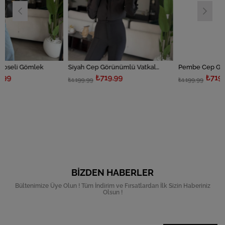
lek
Siyah Cep Görünümlü Vatkalı Gömlek
₺719,99
₺719,99
₺1.199,99
₺1.199,99
BIZDEN HABERLER
Bültenimize Üye Olun ! Tüm İndirim ve Fırsatlardan İlk Sizin Haberiniz
Olsun !