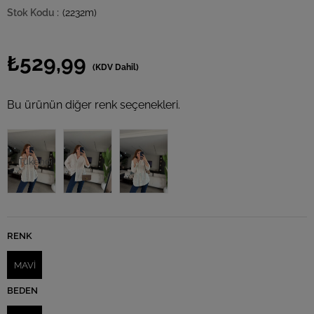
(2232m)
₺529,99
(KDV Dahil)
Bu ürünün diğer renk seçenekleri.
Tükendi
RENK
MAVİ
BEDEN