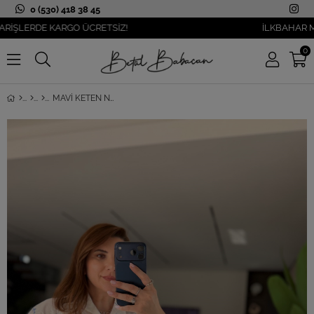
0 (530) 418 38 45
LERDE KARGO ÜCRETSİZ!
İLKBAHAR MODASI
0
MAVI KETEN NAKIŞLI GÖMLEK