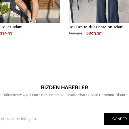
r Ceket Takım
Tek Omuz Bluz Pantolon Takım
.319,99
₺809,99
₺1.349,99
BIZDEN HABERLER
Bültenimize Üye Olun ! Tüm İndirim ve Fırsatlardan İlk Sizin Haberiniz Olsun !
GÖNDER