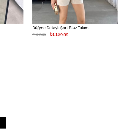
Düğme Detaylı Şort Bluz Takım
₺1.169,99
₺1.949,99