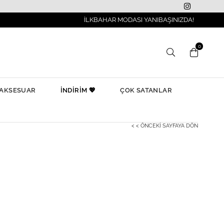
İLKBAHAR MODASI YANIBAŞINIZDA!
0
AKSESUAR
İNDİRİM 💖
ÇOK SATANLAR
< < ÖNCEKI SAYFAYA DÖN