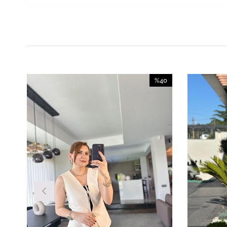
%40
İndirim
%40İndirim