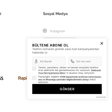
i
Sosyal Medya
Instagram
BÜLTENE ABONE OL
Telefon numaranı girerek sana özel kampanyalardan
haberdar ol.
Tanıtım, pazarlama, reklam ve benzeri amaçlarla tarafıma
ticari elektronik ileti gönderilmesine izin veriyorum.
Elektronik
'ni okudum onay veriyorum.
Ticari İleti Aydınlatma Metni
Paylaştığım bilgilerin
KVKK kapsamında tarafınızca korunmasını,
kabul
sms ve WhatsApp üzerinden bilgilendirmeleri almayı
ediyorum.
GÖNDER