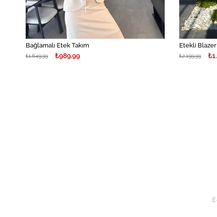
Bağlamalı Etek Takım
Etekli Blaze
₺989,99
₺1
₺1.649,99
₺2.199,99