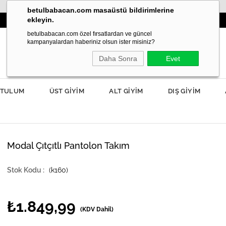
betulbabacan.com masaüstü bildirimlerine
ekleyin.
3000TL VE ÜZERİ SİPARİŞLERDE KARGO ÜCRETSİZ!
betulbabacan.com özel fırsatlardan ve güncel
kampanyalardan haberiniz olsun ister misiniz?
Daha Sonra
Evet
TULUM
ÜST GİYİM
ALT GİYİM
DIŞ GİYİM
Modal Çıtçıtlı Pantolon Takım
(k160)
₺1.849,99
(KDV Dahil)