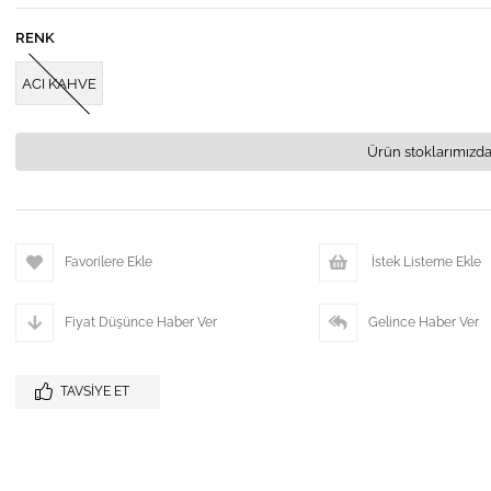
RENK
ACI KAHVE
Ürün stoklarımızda
Favorilere Ekle
İstek Listeme Ekle
Fiyat Düşünce Haber Ver
Gelince Haber Ver
TAVSIYE ET