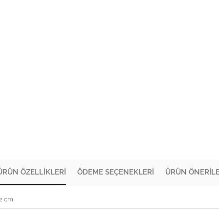
ÜRÜN ÖZELLIKLERI
ÖDEME SEÇENEKLERI
ÜRÜN ÖNERILE
72 cm