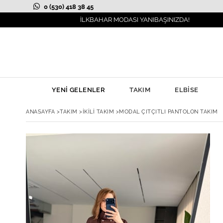
0 (530) 418 38 45
İLKBAHAR MODASI YANIBAŞINIZDA!
YENİ GELENLER
TAKIM
ELBİSE
ANASAYFA
>
TAKIM
>
İKİLİ TAKIM
>
MODAL ÇITÇITLI PANTOLON TAKIM