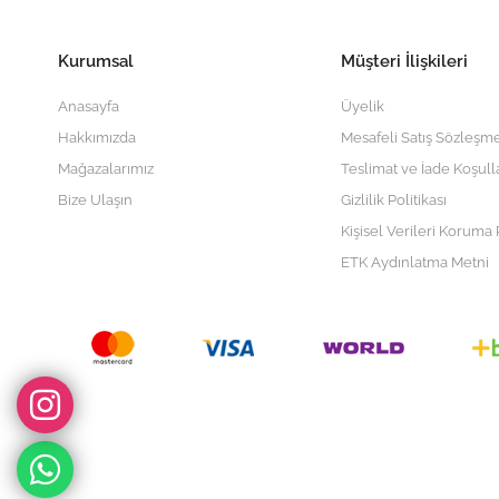
Kurumsal
Müşteri İlişkileri
Anasayfa
Üyelik
Hakkımızda
Mesafeli Satış Sözleşme
Mağazalarımız
Teslimat ve İade Koşull
Bize Ulaşın
Gizlilik Politikası
Kişisel Verileri Koruma P
ETK Aydınlatma Metni