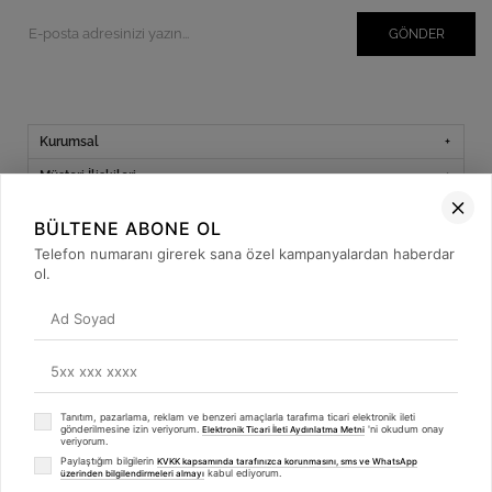
GÖNDER
Kurumsal
Müşteri İlişkileri
Yardım
BÜLTENE ABONE OL
Kargo Takibi
Telefon numaranı girerek sana özel kampanyalardan haberdar
ol.
Sosyal Medya
Tanıtım, pazarlama, reklam ve benzeri amaçlarla tarafıma ticari elektronik ileti
© 2019
betulbabacan
.com
- Tüm Hakları Saklıdır.
gönderilmesine izin veriyorum.
'ni okudum onay
Elektronik Ticari İleti Aydınlatma Metni
veriyorum.
Paylaştığım bilgilerin
KVKK kapsamında tarafınızca korunmasını, sms ve WhatsApp
kabul ediyorum.
üzerinden bilgilendirmeleri almayı