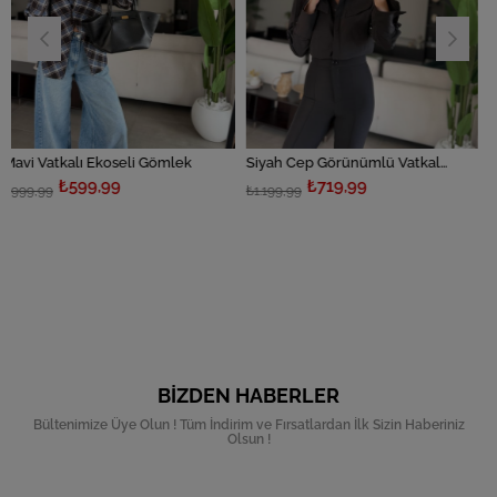
ı Ekoseli Gömlek
Siyah Cep Görünümlü Vatkalı Gömlek
9,99
₺719,99
₺71
₺1.199,99
₺1.199,99
BIZDEN HABERLER
Bültenimize Üye Olun ! Tüm İndirim ve Fırsatlardan İlk Sizin Haberiniz
Olsun !