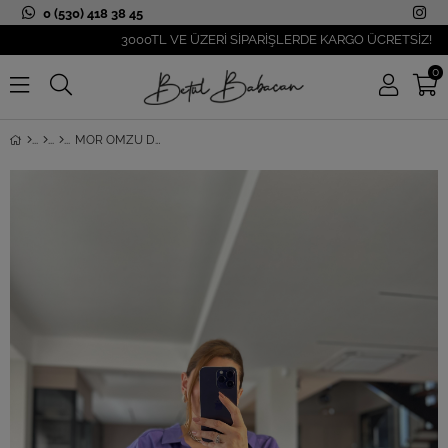
0 (530) 418 38 45
3000TL VE ÜZERİ SİPARİŞLERDE KARGO ÜCRETSİZ!
0
MOR OMZU DÜŞÜK TEK CEPLI GÖMLEK