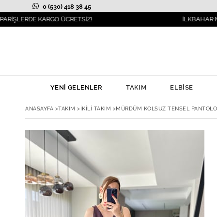
0 (530) 418 38 45
E KARGO ÜCRETSİZ!
İLKBAHAR MODASI YAN
YENİ GELENLER
TAKIM
ELBİSE
ANASAYFA
>
TAKIM
>
İKİLİ TAKIM
>
MÜRDÜM KOLSUZ TENSEL PANTOLO