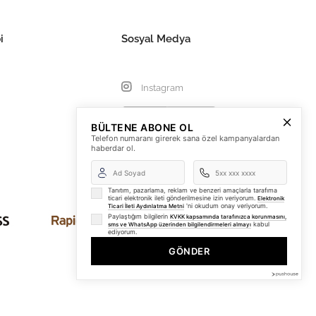
i
Sosyal Medya
Instagram
BÜLTENE ABONE OL
Telefon numaranı girerek sana özel kampanyalardan
haberdar ol.
Tanıtım, pazarlama, reklam ve benzeri amaçlarla tarafıma
ticari elektronik ileti gönderilmesine izin veriyorum.
Elektronik
'ni okudum onay veriyorum.
Ticari İleti Aydınlatma Metni
Paylaştığım bilgilerin
KVKK kapsamında tarafınızca korunmasını,
kabul
sms ve WhatsApp üzerinden bilgilendirmeleri almayı
ediyorum.
GÖNDER