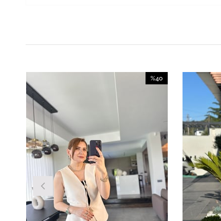
%40
İndirim
%40İndirim