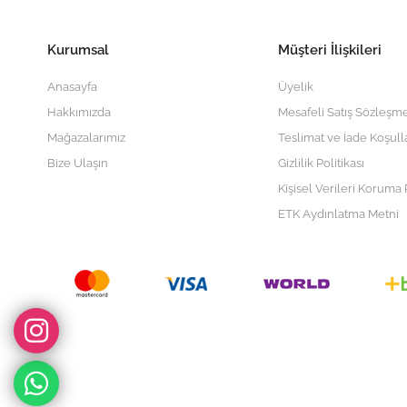
Kurumsal
Müşteri İlişkileri
Anasayfa
Üyelik
Hakkımızda
Mesafeli Satış Sözleşme
Mağazalarımız
Teslimat ve İade Koşull
Bize Ulaşın
Gizlilik Politikası
Kişisel Verileri Koruma P
ETK Aydınlatma Metni