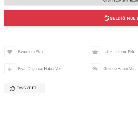
Ürün stoklarımızda
GELDİĞİNDE 
Favorilere Ekle
İstek Listeme Ekle
Fiyat Düşünce Haber Ver
Gelince Haber Ver
TAVSIYE ET