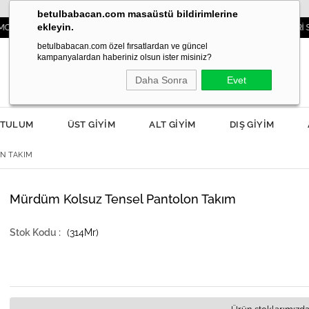
betulbabacan.com masaüstü bildirimlerine
ekleyin.
IBAŞINIZDA!
3000TL VE ÜZERİ SİPARİŞLER
betulbabacan.com özel fırsatlardan ve güncel
kampanyalardan haberiniz olsun ister misiniz?
Daha Sonra
Evet
TULUM
ÜST GİYİM
ALT GİYİM
DIŞ GİYİM
N TAKIM
Mürdüm Kolsuz Tensel Pantolon Takım
(314Mr)