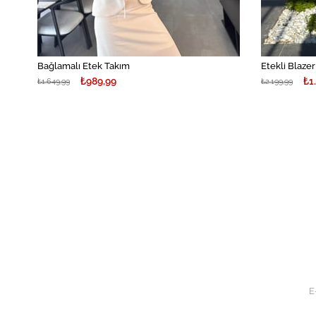
Bağlamalı Etek Takım
Etekli Blaze
₺989,99
₺1
₺1.649,99
₺2.199,99