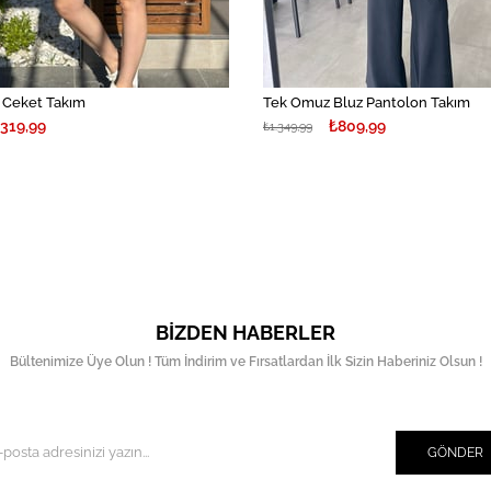
r Ceket Takım
Tek Omuz Bluz Pantolon Takım
.319,99
₺809,99
₺1.349,99
BIZDEN HABERLER
Bültenimize Üye Olun ! Tüm İndirim ve Fırsatlardan İlk Sizin Haberiniz Olsun !
GÖNDER