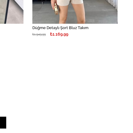
Düğme Detaylı Şort Bluz Takım
₺1.169,99
₺1.949,99