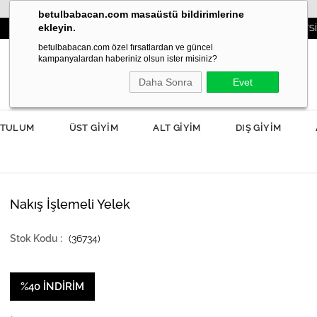
betulbabacan.com masaüstü bildirimlerine
ekleyin.
3000TL VE ÜZERİ SİPARİŞLERDE KARGO ÜCRETSİZ!
betulbabacan.com özel fırsatlardan ve güncel
kampanyalardan haberiniz olsun ister misiniz?
Daha Sonra
Evet
TULUM
ÜST GİYİM
ALT GİYİM
DIŞ GİYİM
Nakış İşlemeli Yelek
(36734)
%
40
İNDIRIM