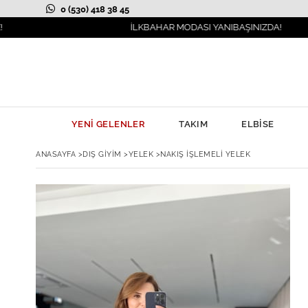
0 (530) 418 38 45
İLKBAHAR MODASI YANIBAŞINIZDA!
YENİ GELENLER
TAKIM
ELBİSE
ANASAYFA
>
DIŞ GİYİM
>
YELEK
>
NAKIŞ İŞLEMELI YELEK