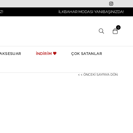
İLKBAHAR MODASI YANIBAŞINIZDA!
0
AKSESUAR
İNDİRİM 💖
ÇOK SATANLAR
< < ÖNCEKI SAYFAYA DÖN