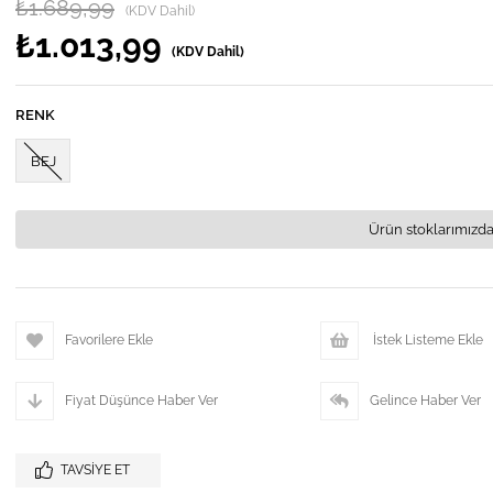
₺1.689,99
(KDV Dahil)
₺1.013,99
(KDV Dahil)
RENK
BEJ
Ürün stoklarımızda
Favorilere Ekle
İstek Listeme Ekle
Fiyat Düşünce Haber Ver
Gelince Haber Ver
TAVSIYE ET