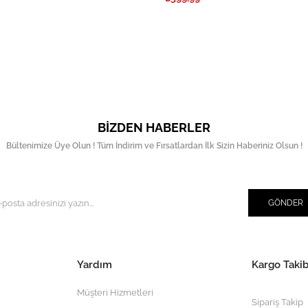
BIZDEN HABERLER
Bültenimize Üye Olun ! Tüm İndirim ve Fırsatlardan İlk Sizin Haberiniz Olsun !
GÖNDER
Yardım
Kargo Takib
Müşteri Hizmetleri
Sipariş Takip