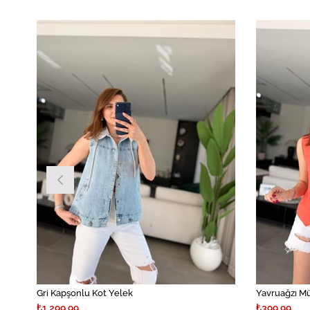
Gri Kapşonlu Kot Yelek
Yavruağzı Mü
₺1.299,99
₺399,99