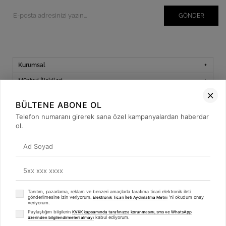
GÖNDER
Kurumsal
Müşteri İlişkileri
Yardım
BÜLTENE ABONE OL
Kargo Takibi
Telefon numaranı girerek sana özel kampanyalardan haberdar
ol.
Sosyal Medya
Tanıtım, pazarlama, reklam ve benzeri amaçlarla tarafıma ticari elektronik ileti
© 2019
betulbabacan
.com
- Tüm Hakları Saklıdır.
gönderilmesine izin veriyorum.
'ni okudum onay
Elektronik Ticari İleti Aydınlatma Metni
veriyorum.
Paylaştığım bilgilerin
KVKK kapsamında tarafınızca korunmasını, sms ve WhatsApp
kabul ediyorum.
üzerinden bilgilendirmeleri almayı