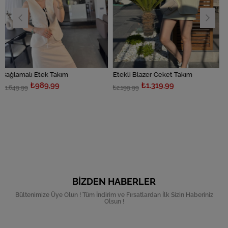
tek Takım
Etekli Blazer Ceket Takım
89,99
₺1.319,99
₺80
₺2.199,99
₺1.349,99
BIZDEN HABERLER
Bültenimize Üye Olun ! Tüm İndirim ve Fırsatlardan İlk Sizin Haberiniz
Olsun !