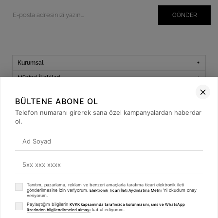
GÖNDER
Kurumsal
Müşteri İlişkileri
Yardım
BÜLTENE ABONE OL
Kargo Takibi
Telefon numaranı girerek sana özel kampanyalardan haberdar
ol.
Sosyal Medya
Tanıtım, pazarlama, reklam ve benzeri amaçlarla tarafıma ticari elektronik ileti
© 2019
betulbabacan
.com
- Tüm Hakları Saklıdır.
gönderilmesine izin veriyorum.
'ni okudum onay
Elektronik Ticari İleti Aydınlatma Metni
veriyorum.
Paylaştığım bilgilerin
KVKK kapsamında tarafınızca korunmasını, sms ve WhatsApp
kabul ediyorum.
üzerinden bilgilendirmeleri almayı