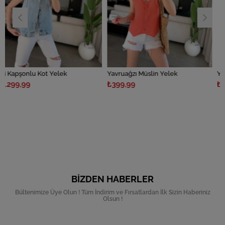
t Yelek
Yavruağzı Müslin Yelek
Yeşil Müslin Yele
₺399,99
₺399,99
BIZDEN HABERLER
Bültenimize Üye Olun ! Tüm İndirim ve Fırsatlardan İlk Sizin Haberiniz
Olsun !