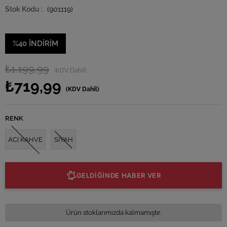
(901119)
%
40
İNDIRIM
₺1.199,99
(KDV Dahil)
₺719,99
(KDV Dahil)
RENK
ACI KAHVE
SİYAH
GELDİĞİNDE HABER VER
Ürün stoklarımızda kalmamıştır.