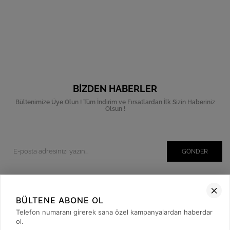
BIZDEN HABERLER
Bültenimize Üye Olun ! Tüm İndirim ve Fırsatlardan İlk Sizin Haberiniz
Olsun !
GÖNDER
BÜLTENE ABONE OL
Kurumsal
Telefon numaranı girerek sana özel kampanyalardan haberdar
Müşteri İlişkileri
ol.