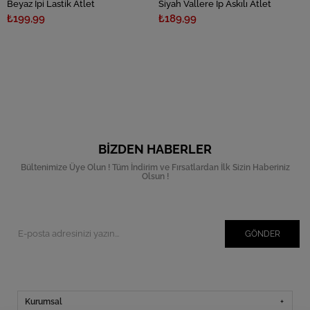
Beyaz İpi Lastik Atlet
Siyah Vallere İp Askılı Atlet
₺199,99
₺189,99
BIZDEN HABERLER
Bültenimize Üye Olun ! Tüm İndirim ve Fırsatlardan İlk Sizin Haberiniz
Olsun !
GÖNDER
Kurumsal