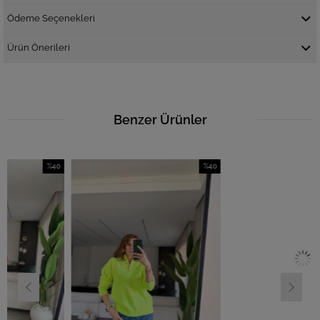
Ödeme Seçenekleri
Ürün Önerileri
Benzer Ürünler
%40
%40
İndirim
İndirim
İ
%40İndirim
%40İndirim
%