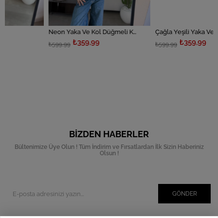
Neon Yaka Ve Kol Düğmeli Kazak
Çağla Yeşili Yaka Ve Kol Düğmeli Kazak
₺359,99
₺359,99
₺599,99
₺599,99
BIZDEN HABERLER
Bültenimize Üye Olun ! Tüm İndirim ve Fırsatlardan İlk Sizin Haberiniz
Olsun !
GÖNDER