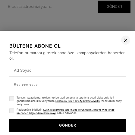
GÖNDER
Kurumsal
BÜLTENE ABONE OL
Müşteri İlişkileri
Telefon numaranı girerek sana özel kampanyalardan haberdar
ol.
Yardım
Kargo Takibi
Sosyal Medya
Tanıtım, pazarlama, reklam ve benzeri amaçlarla tarafıma ticari elektronik ileti
gönderilmesine izin veriyorum.
'ni okudum onay
Elektronik Ticari İleti Aydınlatma Metni
veriyorum.
Paylaştığım bilgilerin
KVKK kapsamında tarafınızca korunmasını, sms ve WhatsApp
kabul ediyorum.
üzerinden bilgilendirmeleri almayı
© 2019
betulbabacan
.com
- Tüm Hakları Saklıdır.
GÖNDER
Anasayfa
Favorilerim
Sepetim
Üye Girişi