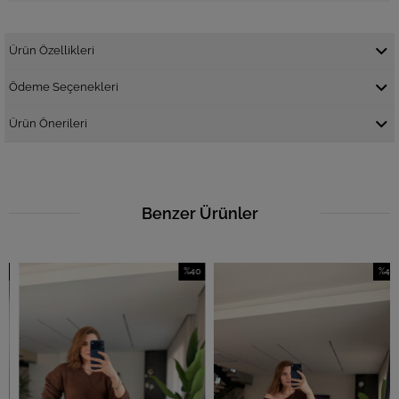
Ürün Özellikleri
Ödeme Seçenekleri
Ürün Önerileri
Benzer Ürünler
%40
%40
m
İndirim
İndirim
dirim
%40İndirim
%40İndi