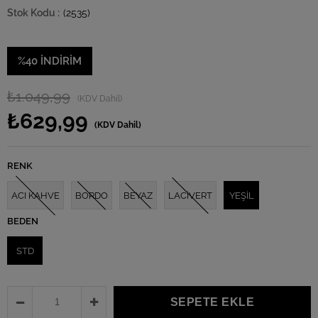
(2535)
%
40
İNDIRIM
₺1.049,99
(KDV Dahil)
₺629,99
(KDV Dahil)
RENK
ACI KAHVE
BORDO
BEYAZ
LACİVERT
YEŞİL
BEDEN
STD