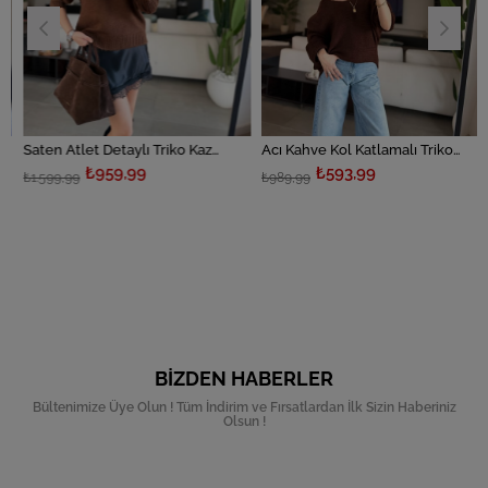
Saten Atlet Detaylı Triko Kazak
Acı Kahve Kol Katlamalı Triko Kazak
₺959,99
₺593,99
₺1.599,99
₺989,99
BIZDEN HABERLER
Bültenimize Üye Olun ! Tüm İndirim ve Fırsatlardan İlk Sizin Haberiniz
Olsun !