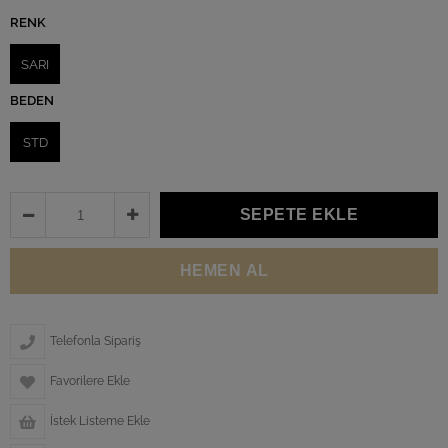
RENK
SARI
BEDEN
STD
Telefonla Sipariş
Favorilere Ekle
İstek Listeme Ekle