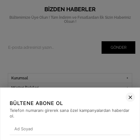
BIZDEN HABERLER
Bültenimize Üye Olun ! Tüm İndirim ve Fırsatlardan İlk Sizin Haberiniz
Olsun !
GÖNDER
Kurumsal
Müşteri İlişkileri
Yardım
BÜLTENE ABONE OL
Kargo Takibi
Telefon numaranı girerek sana özel kampanyalardan haberdar
ol.
Sosyal Medya