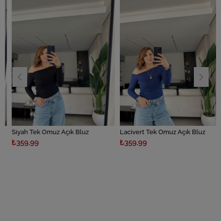
im
dirim
Siyah Tek Omuz Açık Bluz
Lacivert Tek Omuz Açık Bluz
₺359,99
₺359,99