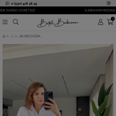
0 (530) 418 38 45
KARGO ÜCRETSİZ!
İLKBAHAR MODASI YANI
0
SILVER DÜĞME DETAYLI MANŞET DETAYLI GÖMLEK