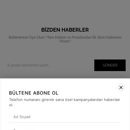
BIZDEN HABERLER
Bültenimize Üye Olun ! Tüm İndirim ve Fırsatlardan İlk Sizin Haberiniz
Olsun !
GÖNDER
BÜLTENE ABONE OL
Kurumsal
Telefon numaranı girerek sana özel kampanyalardan haberdar
Müşteri İlişkileri
ol.
Yardım
Kargo Takibi
Sosyal Medya