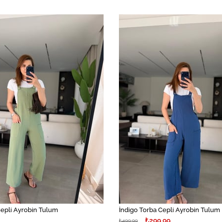
Cepli Ayrobin Tulum
İndigo Torba Cepli Ayrobin Tulum
₺299,99
₺499,99