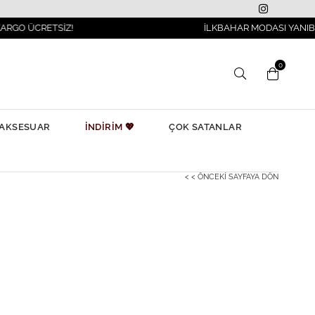
TSİZ!
İLKBAHAR MODASI YANIBAŞINIZDA!
0
AKSESUAR
İNDİRİM 💖
ÇOK SATANLAR
< < ÖNCEKI SAYFAYA DÖN