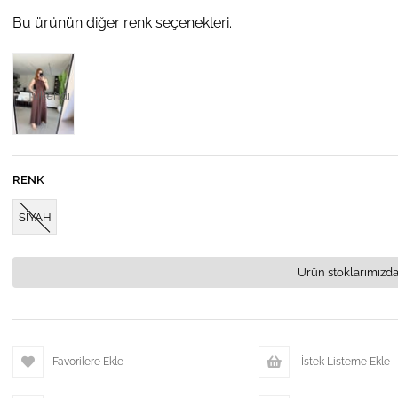
Bu ürünün diğer renk seçenekleri.
Tükendi
RENK
SİYAH
Ürün stoklarımızda
Favorilere Ekle
İstek Listeme Ekle