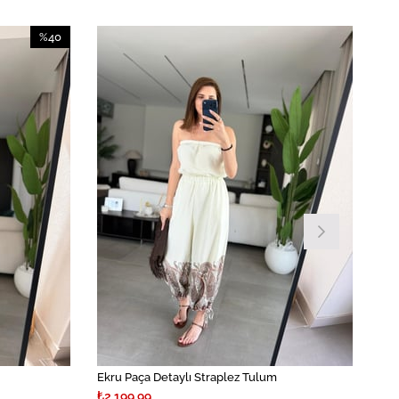
%40
İndirim
%40İndirim
Ekru Paça Detaylı Straplez Tulum
₺2.199,99