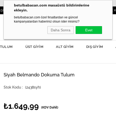
betulbabacan.com masaüstü bildirimlerine
ekleyin.
3000TL VE ÜZERİ SİPARİŞLERDE KARGO ÜCRE
betulbabacan.com özel fırsatlardan ve güncel
kampanyalardan haberiniz olsun ister misiniz?
Daha Sonra
Evet
TULUM
ÜST GİYİM
ALT GİYİM
DIŞ GİYİM
Siyah Belmando Dokuma Tulum
(2438syh)
₺1.649,99
(KDV Dahil)