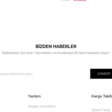
BIZDEN HABERLER
Bültenimize Üye Olun ! Tüm İndirim ve Fırsatlardan İlk Sizin Haberiniz Olsun !
GÖNDER
Yardım
Kargo Takib
Müşteri Hizmetleri
Sipariş Takip