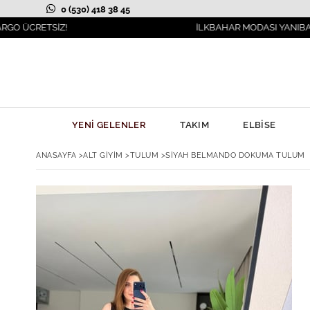
0 (530) 418 38 45
SİZ!
İLKBAHAR MODASI YANIBAŞINIZDA!
YENİ GELENLER
TAKIM
ELBİSE
ANASAYFA
>
ALT GİYİM
>
TULUM
>
SIYAH BELMANDO DOKUMA TULUM