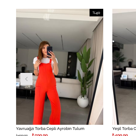
%40
İndirim
%40İndirim
Yavruağzı Torba Cepli Ayrobin Tulum
Yeşil Torba 
₺299,99
₺499,99
₺499,99