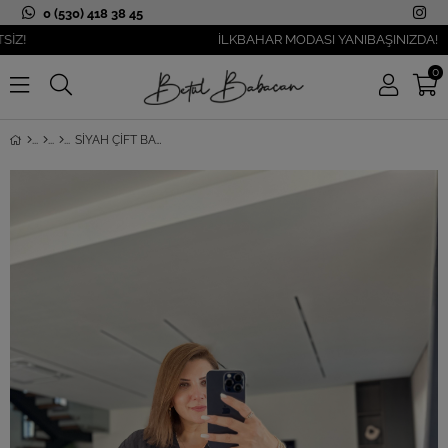
0 (530) 418 38 45
İLKBAHAR MODASI YANIBAŞINIZDA!
0
SIYAH ÇIFT BAĞLAMALI PAREO GÖMLEK