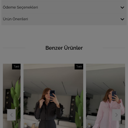
Ödeme Seçenekleri
Ürün Önerileri
Benzer Ürünler
%40
%40
İndirim
İndirim
İn
%40İndirim
%40İndirim
%4