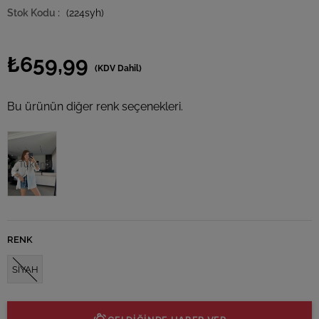
(224syh)
₺659,99
(KDV Dahil)
Bu ürünün diğer renk seçenekleri.
Tükendi
RENK
SİYAH