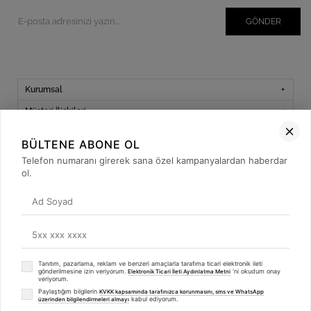
GÖNDER
Kurumsal
Müşteri İlişkileri
Yardım
BÜLTENE ABONE OL
Kargo Takibi
Telefon numaranı girerek sana özel kampanyalardan haberdar
ol.
Sosyal Medya
Tanıtım, pazarlama, reklam ve benzeri amaçlarla tarafıma ticari elektronik ileti
© 2019
betulbabacan
.com
- Tüm Hakları Saklıdır.
gönderilmesine izin veriyorum.
'ni okudum onay
Elektronik Ticari İleti Aydınlatma Metni
veriyorum.
Paylaştığım bilgilerin
KVKK kapsamında tarafınızca korunmasını, sms ve WhatsApp
kabul ediyorum.
üzerinden bilgilendirmeleri almayı