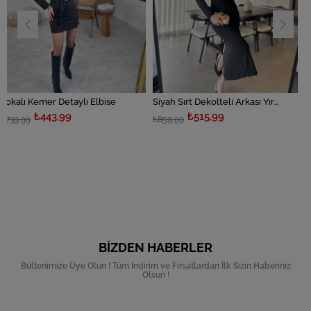
mer Detaylı Elbise
Siyah Sırt Dekolteli Arkası Yırtmaçlı Elbise
Apoletli Ka
443,99
₺515,99
₺
₺859,99
₺1.599,99
BIZDEN HABERLER
Bültenimize Üye Olun ! Tüm İndirim ve Fırsatlardan İlk Sizin Haberiniz
Olsun !