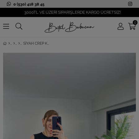
0 (530) 418 38 45
3000TL VE ÜZERİ SİPARİŞLERDE KARGO ÜCRETSİZ!
0
SIYAH CREP KOLSUZ JAPONE ELBISE