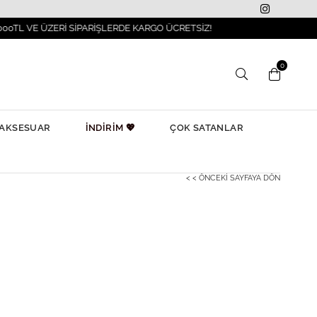
ÜZERİ SİPARİŞLERDE KARGO ÜCRETSİZ!
İLK
0
AKSESUAR
İNDİRİM 💖
ÇOK SATANLAR
< < ÖNCEKI SAYFAYA DÖN