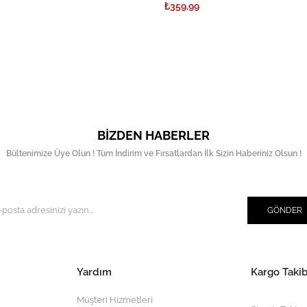
₺359,99
BIZDEN HABERLER
Bültenimize Üye Olun ! Tüm İndirim ve Fırsatlardan İlk Sizin Haberiniz Olsun !
GÖNDER
Yardım
Kargo Takib
Müşteri Hizmetleri