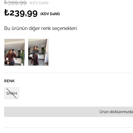
₺399,99
(KDV Dahil)
₺239,99
(KDV Dahil)
Bu ürünün diğer renk seçenekleri.
Tükendi
Tükendi
RENK
SİYAH
Ürün stoklarımızda