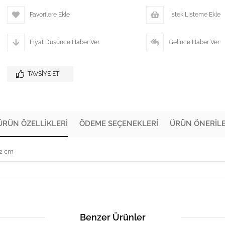
Favorilere Ekle
İstek Listeme Ekle
Fiyat Düşünce Haber Ver
Gelince Haber Ver
TAVSIYE ET
ÜRÜN ÖZELLIKLERI
ÖDEME SEÇENEKLERI
ÜRÜN ÖNERILE
72 cm
Benzer Ürünler