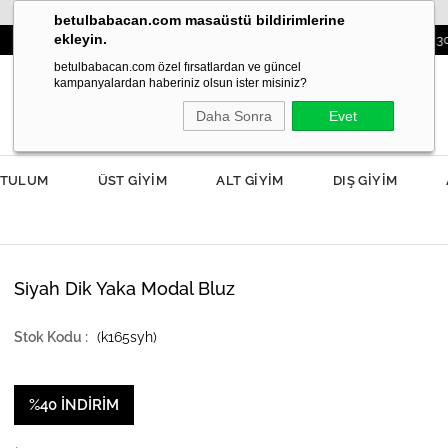
betulbabacan.com masaüstü bildirimlerine
ekleyin.
AHAR MODASI YANIBAŞINIZDA!
3000TL VE 
betulbabacan.com özel fırsatlardan ve güncel
kampanyalardan haberiniz olsun ister misiniz?
Daha Sonra
Evet
TULUM
ÜST GİYİM
ALT GİYİM
DIŞ GİYİM
Siyah Dik Yaka Modal Bluz
(k165syh)
%
40
İNDIRIM