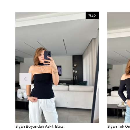
40
%40
irim
İndirim
İndirim
%40İndirim
Siyah Boyundan Askılı Bluz
Siyah Tek Om