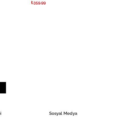
₺359,99
i
Sosyal Medya