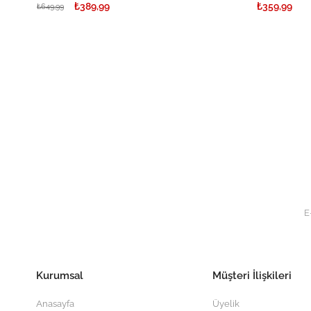
₺389,99
₺359,99
₺649,99
Kurumsal
Müşteri İlişkileri
Anasayfa
Üyelik