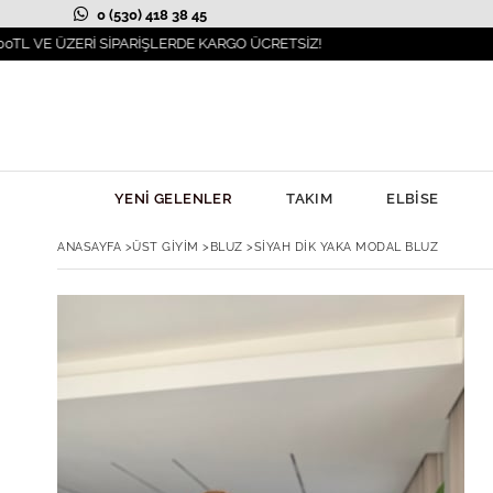
0 (530) 418 38 45
ZERİ SİPARİŞLERDE KARGO ÜCRETSİZ!
İLKB
YENİ GELENLER
TAKIM
ELBİSE
ANASAYFA
>
ÜST GİYİM
>
BLUZ
>
SIYAH DIK YAKA MODAL BLUZ