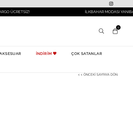
TSİZ!
İLKBAHAR MODASI YANIBAŞINIZDA!
0
AKSESUAR
İNDİRİM 💖
ÇOK SATANLAR
< < ÖNCEKI SAYFAYA DÖN