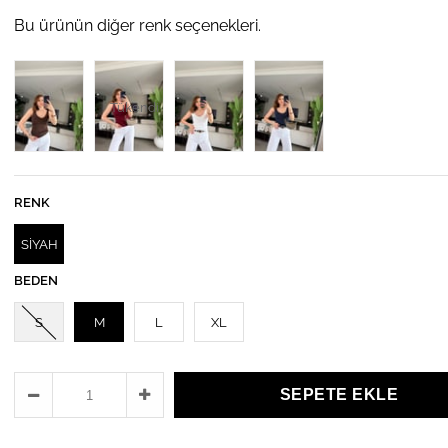
Bu ürünün diğer renk seçenekleri.
Tükendi
RENK
SİYAH
BEDEN
S
M
L
XL