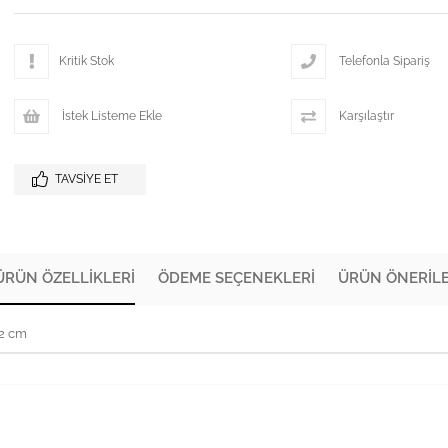
Kritik Stok
Telefonla Sipariş
İstek Listeme Ekle
Karşılaştır
TAVSIYE ET
ÜRÜN ÖZELLIKLERI
ÖDEME SEÇENEKLERI
ÜRÜN ÖNERILE
72 cm