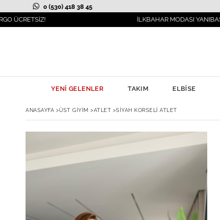
0 (530) 418 38 45
SİZ!
İLKBAHAR MODASI YANIBAŞINIZDA!
YENİ GELENLER
TAKIM
ELBİSE
ANASAYFA
>
ÜST GİYİM
>
ATLET
>
SIYAH KORSELI ATLET