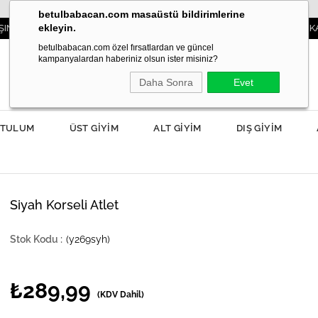
betulbabacan.com masaüstü bildirimlerine
ekleyin.
3000TL VE ÜZERİ SİPARİŞLERDE KARGO ÜCRE
betulbabacan.com özel fırsatlardan ve güncel
kampanyalardan haberiniz olsun ister misiniz?
Daha Sonra
Evet
TULUM
ÜST GİYİM
ALT GİYİM
DIŞ GİYİM
Siyah Korseli Atlet
(y269syh)
₺289,99
(KDV Dahil)