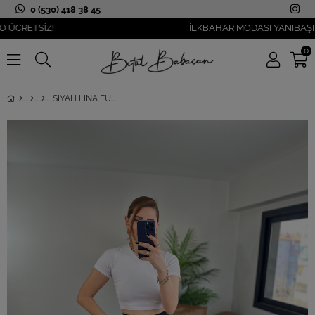
0 (530) 418 38 45
ETSİZ!
İLKBAHAR MODASI YANIBAŞINIZDA
0
SIYAH LINA FULL ESNEK ÇIMALI PALAZZO PANTOLON