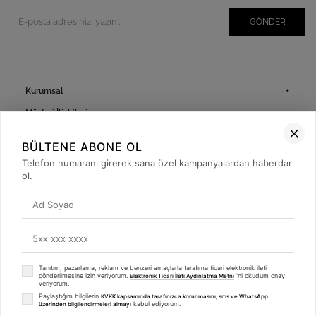
GÖNDER
Kurumsal
Müşteri İlişkileri
Yardım
BÜLTENE ABONE OL
Kargo Takibi
Telefon numaranı girerek sana özel kampanyalardan haberdar
ol.
Sosyal Medya
Tanıtım, pazarlama, reklam ve benzeri amaçlarla tarafıma ticari elektronik ileti
© 2019
betulbabacan
.com
- Tüm Hakları Saklıdır.
gönderilmesine izin veriyorum.
'ni okudum onay
Elektronik Ticari İleti Aydınlatma Metni
veriyorum.
Paylaştığım bilgilerin
KVKK kapsamında tarafınızca korunmasını, sms ve WhatsApp
kabul ediyorum.
üzerinden bilgilendirmeleri almayı