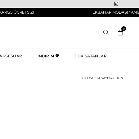
ETSİZ!
İLKBAHAR MODASI YANIBAŞINIZDA!
0
AKSESUAR
İNDİRİM 💖
ÇOK SATANLAR
< < ÖNCEKI SAYFAYA DÖN