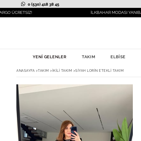
0 (530) 418 38 45
TSİZ!
İLKBAHAR MODASI YANIBAŞINIZDA!
YENİ GELENLER
TAKIM
ELBİSE
ANASAYFA
>
TAKIM
>
İKİLİ TAKIM
>
SIYAH LORIN ETEKLI TAKIM