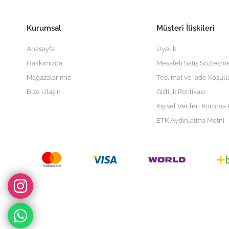
Kurumsal
Müşteri İlişkileri
Anasayfa
Üyelik
Hakkımızda
Mesafeli Satış Sözleşme
Mağazalarımız
Teslimat ve İade Koşull
Bize Ulaşın
Gizlilik Politikası
Kişisel Verileri Koruma P
ETK Aydınlatma Metni