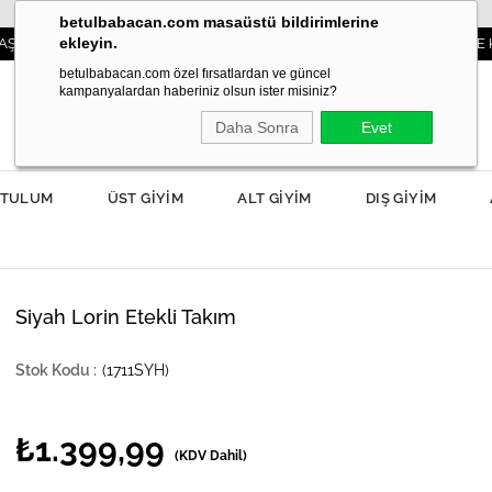
betulbabacan.com masaüstü bildirimlerine
ekleyin.
3000TL VE ÜZERİ SİPARİŞLERDE KARGO ÜCR
betulbabacan.com özel fırsatlardan ve güncel
kampanyalardan haberiniz olsun ister misiniz?
Daha Sonra
Evet
TULUM
ÜST GİYİM
ALT GİYİM
DIŞ GİYİM
Siyah Lorin Etekli Takım
(1711SYH)
₺1.399,99
(KDV Dahil)