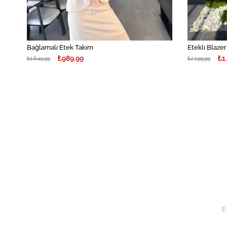
Bağlamalı Etek Takım
Etekli Blaze
₺989,99
₺1
₺1.649,99
₺2.199,99