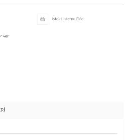
İstek Listeme Ekle
r Ver
RI