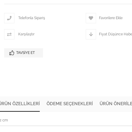
Telefonla Sipariş
Favorilere Ekle
Karşılaştır
Fiyat Düşünce Habe
TAVSIYE ET
ÜRÜN ÖZELLIKLERI
ÖDEME SEÇENEKLERI
ÜRÜN ÖNERILE
72 cm