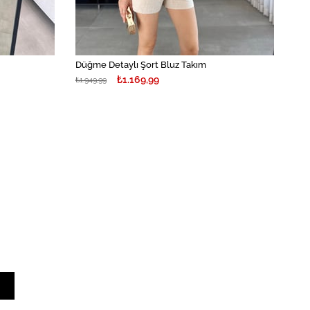
Düğme Detaylı Şort Bluz Takım
₺1.169,99
₺1.949,99