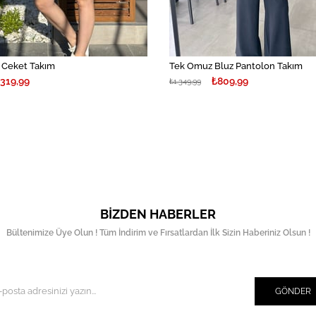
r Ceket Takım
Tek Omuz Bluz Pantolon Takım
.319,99
₺809,99
₺1.349,99
BIZDEN HABERLER
Bültenimize Üye Olun ! Tüm İndirim ve Fırsatlardan İlk Sizin Haberiniz Olsun !
GÖNDER