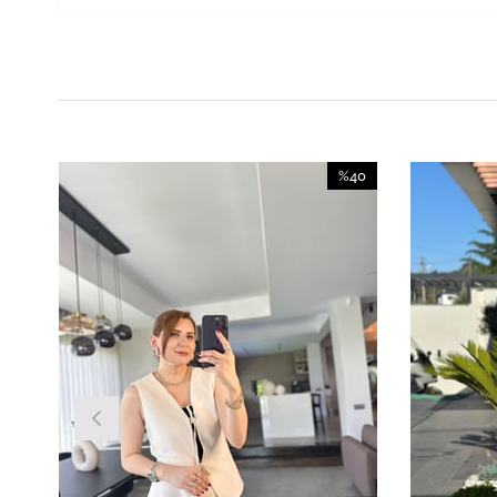
%40
İndirim
%40İndirim