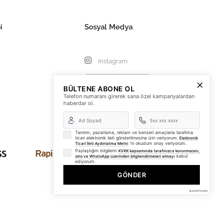
i
Sosyal Medya
Instagram
BÜLTENE ABONE OL
Telefon numaranı girerek sana özel kampanyalardan
haberdar ol.
Tanıtım, pazarlama, reklam ve benzeri amaçlarla tarafıma
ticari elektronik ileti gönderilmesine izin veriyorum.
Elektronik
'ni okudum onay veriyorum.
Ticari İleti Aydınlatma Metni
Paylaştığım bilgilerin
KVKK kapsamında tarafınızca korunmasını,
kabul
sms ve WhatsApp üzerinden bilgilendirmeleri almayı
ediyorum.
GÖNDER