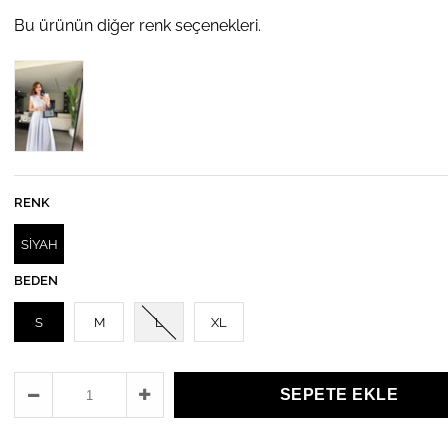
Bu ürünün diğer renk seçenekleri.
RENK
SİYAH
BEDEN
S
M
L
XL