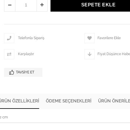
Telefonla Sipariş
Favorilere Ekle
Karşılaştır
Fiyat Düşünce Habe
TAVSIYE ET
ÜRÜN ÖZELLIKLERI
ÖDEME SEÇENEKLERI
ÜRÜN ÖNERILE
72 cm