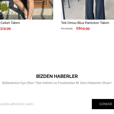
r Ceket Takım
Tek Omuz Bluz Pantolon Takım
.319,99
₺809,99
₺1.349,99
BIZDEN HABERLER
Bültenimize Üye Olun ! Tüm İndirim ve Fırsatlardan İlk Sizin Haberiniz Olsun !
GÖNDER