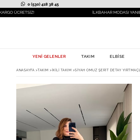
0 (530) 418 38 45
ETSİZ!
İLKBAHAR MODASI YANIBAŞINIZDA!
YENİ GELENLER
TAKIM
ELBİSE
ANASAYFA
>
TAKIM
>
İKİLİ TAKIM
>
SIYAH OMUZ ŞERIT DETAY YIRTMAÇL