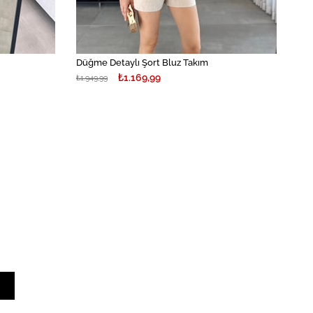
Düğme Detaylı Şort Bluz Takım
₺1.169,99
₺1.949,99