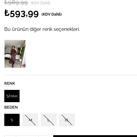
₺989,99
(KDV Dahil)
₺593,99
(KDV Dahil)
Bu ürünün diğer renk seçenekleri.
RENK
SİYAH
BEDEN
S
M
L
XL