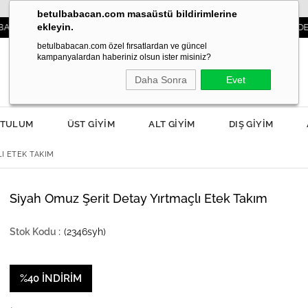
betulbabacan.com masaüstü bildirimlerine
ekleyin.
3000TL VE ÜZERİ SİPARİŞLERDE KARGO ÜC
betulbabacan.com özel fırsatlardan ve güncel
kampanyalardan haberiniz olsun ister misiniz?
Daha Sonra
Evet
TULUM
ÜST GİYİM
ALT GİYİM
DIŞ GİYİM
I ETEK TAKIM
Siyah Omuz Şerit Detay Yırtmaçlı Etek Takım
(2346syh)
%
40
İNDIRIM