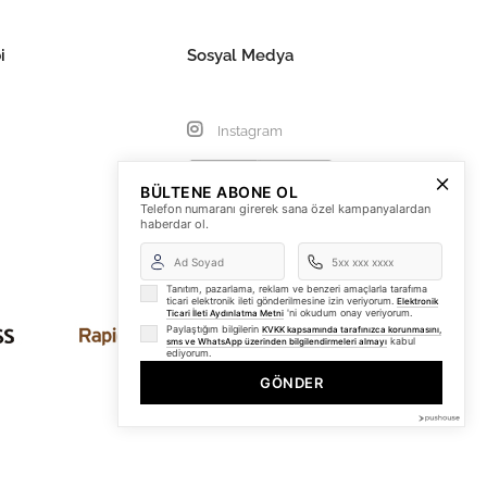
i
Sosyal Medya
Instagram
BÜLTENE ABONE OL
Telefon numaranı girerek sana özel kampanyalardan
haberdar ol.
Tanıtım, pazarlama, reklam ve benzeri amaçlarla tarafıma
ticari elektronik ileti gönderilmesine izin veriyorum.
Elektronik
'ni okudum onay veriyorum.
Ticari İleti Aydınlatma Metni
Paylaştığım bilgilerin
KVKK kapsamında tarafınızca korunmasını,
kabul
sms ve WhatsApp üzerinden bilgilendirmeleri almayı
ediyorum.
GÖNDER