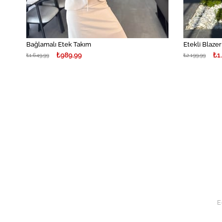
Bağlamalı Etek Takım
Etekli Blaze
₺989,99
₺1
₺1.649,99
₺2.199,99