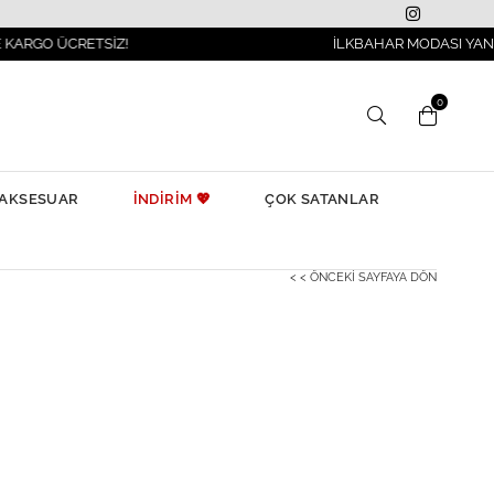
RETSİZ!
İLKBAHAR MODASI YANIBAŞINIZDA
0
AKSESUAR
İNDİRİM 💖
ÇOK SATANLAR
< < ÖNCEKI SAYFAYA DÖN