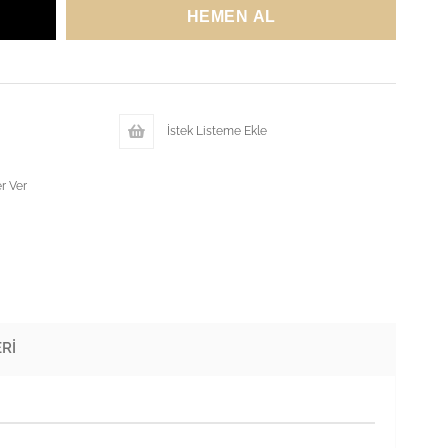
İstek Listeme Ekle
r Ver
RI