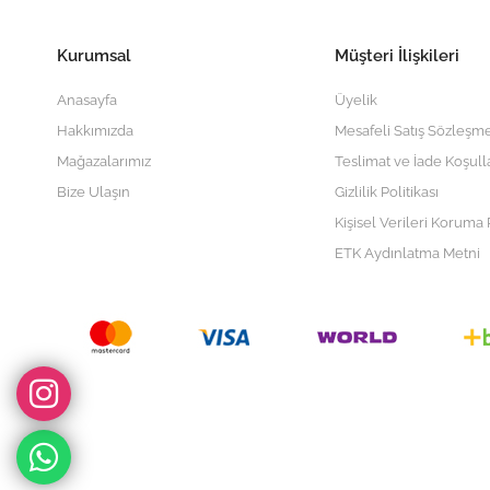
Kurumsal
Müşteri İlişkileri
Anasayfa
Üyelik
Hakkımızda
Mesafeli Satış Sözleşme
Mağazalarımız
Teslimat ve İade Koşull
Bize Ulaşın
Gizlilik Politikası
Kişisel Verileri Koruma P
ETK Aydınlatma Metni