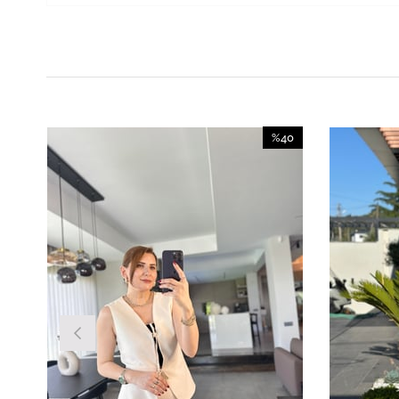
%40
İndirim
%40İndirim