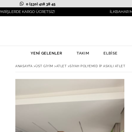
0 (530) 418 38 45
DE KARGO ÜCRETSİZ!
İLKBAHAR MODASI YAN
YENİ GELENLER
TAKIM
ELBİSE
ANASAYFA
>
ÜST GİYİM
>
ATLET
>
SIYAH POLYEMID İP ASKILI ATLET