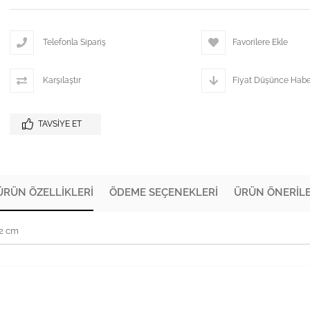
Telefonla Sipariş
Favorilere Ekle
Karşılaştır
Fiyat Düşünce Habe
TAVSIYE ET
ÜRÜN ÖZELLIKLERI
ÖDEME SEÇENEKLERI
ÜRÜN ÖNERILE
72 cm