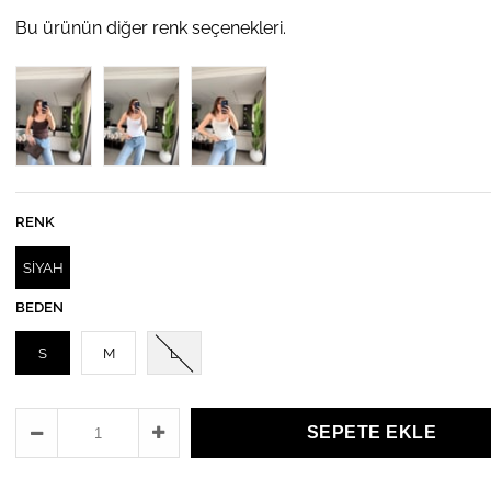
Bu ürünün diğer renk seçenekleri.
RENK
SİYAH
BEDEN
S
M
L