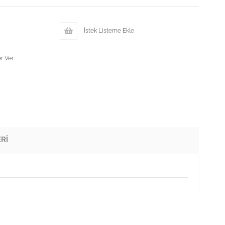
İstek Listeme Ekle
r Ver
RI