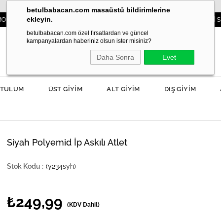
betulbabacan.com masaüstü bildirimlerine
ekleyin.
IBAŞINIZDA!
3000TL VE ÜZERİ SİPARİŞLE
betulbabacan.com özel fırsatlardan ve güncel
kampanyalardan haberiniz olsun ister misiniz?
Daha Sonra
Evet
TULUM
ÜST GİYİM
ALT GİYİM
DIŞ GİYİM
Siyah Polyemid İp Askılı Atlet
(y234syh)
₺249,99
(KDV Dahil)