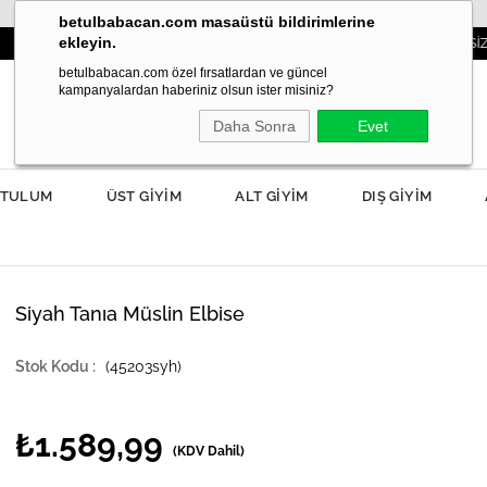
betulbabacan.com masaüstü bildirimlerine
ekleyin.
3000TL VE ÜZERİ SİPARİŞLERDE KARGO ÜCRETSİZ!
betulbabacan.com özel fırsatlardan ve güncel
kampanyalardan haberiniz olsun ister misiniz?
Daha Sonra
Evet
TULUM
ÜST GİYİM
ALT GİYİM
DIŞ GİYİM
Siyah Tanıa Müslin Elbise
(45203syh)
₺1.589,99
(KDV Dahil)