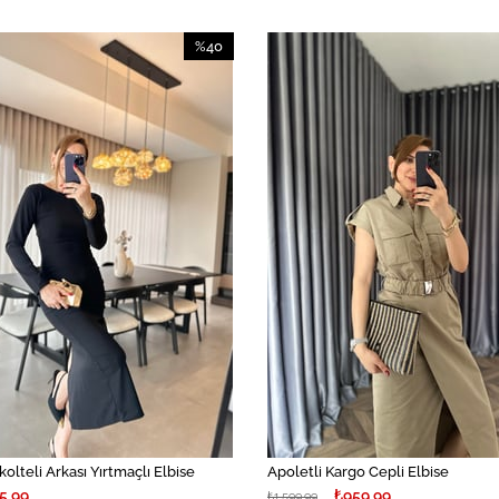
%40
İndirim
%40İndirim
kolteli Arkası Yırtmaçlı Elbise
Apoletli Kargo Cepli Elbise
5,99
₺959,99
₺1.599,99