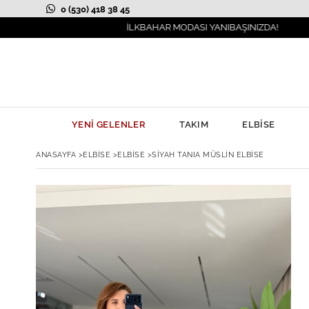
0 (530) 418 38 45
İLKBAHAR MODASI YANIBAŞINIZDA!
YENİ GELENLER
TAKIM
ELBİSE
ANASAYFA
>
ELBİSE
>
ELBİSE
>
SIYAH TANIA MÜSLIN ELBISE