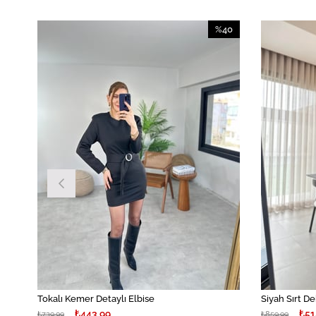
40
%40
irim
İndirim
İndirim
%40İndirim
Tokalı Kemer Detaylı Elbise
Siyah Sırt De
₺443,99
₺51
₺739,99
₺859,99