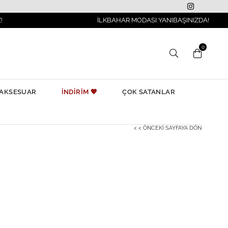
İLKBAHAR MODASI YANIBAŞINIZDA!
0
AKSESUAR
İNDİRİM 💖
ÇOK SATANLAR
< < ÖNCEKI SAYFAYA DÖN