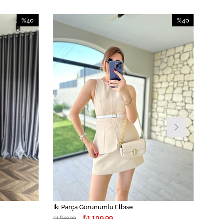
%40
%40
İndirim
İndirim
%40İndirim
%40İndirim
İki Parça Görünümlü Elbise
₺1.109,99
₺1.849,99