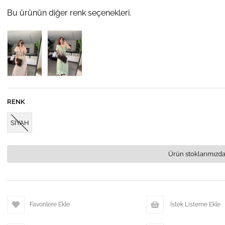
Bu ürünün diğer renk seçenekleri.
Tükendi
Tükendi
RENK
SİYAH
Ürün stoklarımızda
Favorilere Ekle
İstek Listeme Ekle