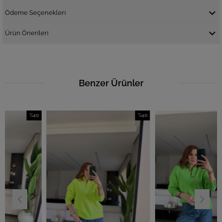
Ödeme Seçenekleri
Ürün Önerileri
Benzer Ürünler
%40
%40
İndirim
İndirim
İn
%40İndirim
%40İndirim
%