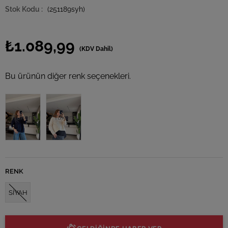
(251189syh)
₺1.089,99
(KDV Dahil)
Bu ürünün diğer renk seçenekleri.
Tükendi
Tükendi
RENK
SİYAH