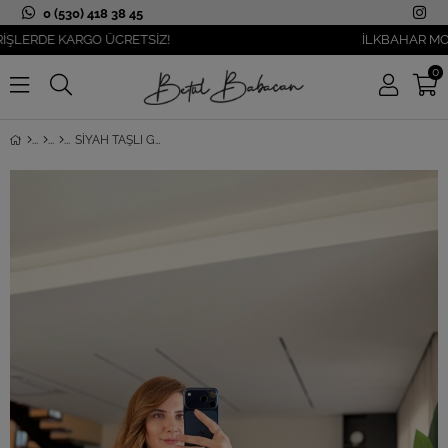
0 (530) 418 38 45
RDE KARGO ÜCRETSİZ!
İLKBAHAR MODASI Y
0
SIYAH TAŞLI GENIŞ YAKA KAZAK