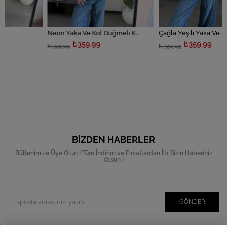
Neon Yaka Ve Kol Düğmeli Kazak
Çağla Yeşili Yaka Ve Kol Düğmeli Kazak
₺359,99
₺359,99
₺599,99
₺599,99
BIZDEN HABERLER
Bültenimize Üye Olun ! Tüm İndirim ve Fırsatlardan İlk Sizin Haberiniz
Olsun !
GÖNDER