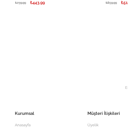
₺443,99
₺51
₺739,99
₺859,99
Kurumsal
Müşteri İlişkileri
Anasayfa
Üyelik