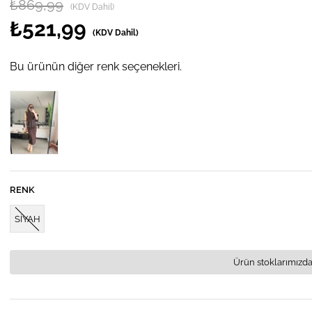
₺869,99
(KDV Dahil)
₺521,99
(KDV Dahil)
Bu ürünün diğer renk seçenekleri.
Tükendi
RENK
SİYAH
Ürün stoklarımızda