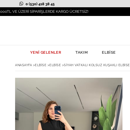
0 (530) 418 38 45
ZERİ SİPARİŞLERDE KARGO ÜCRETSİZ!
İLKB
YENİ GELENLER
TAKIM
ELBİSE
ANASAYFA
>
ELBİSE
>
ELBİSE
>
SIYAH VATKALI KOLSUZ KUŞAKLI ELBISE