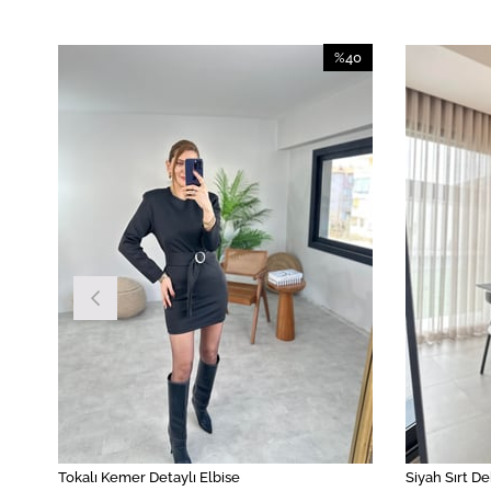
40
%40
irim
İndirim
İndirim
%40İndirim
Tokalı Kemer Detaylı Elbise
Siyah Sırt De