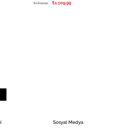
₺1.109,99
₺1.849,99
i
Sosyal Medya