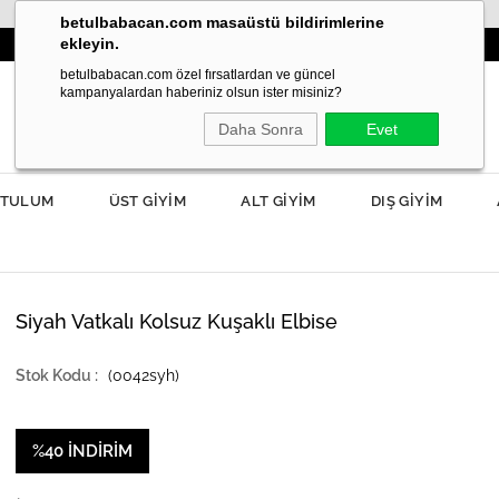
betulbabacan.com masaüstü bildirimlerine
ekleyin.
AHAR MODASI YANIBAŞINIZDA!
3000TL VE 
betulbabacan.com özel fırsatlardan ve güncel
kampanyalardan haberiniz olsun ister misiniz?
Daha Sonra
Evet
TULUM
ÜST GİYİM
ALT GİYİM
DIŞ GİYİM
Siyah Vatkalı Kolsuz Kuşaklı Elbise
(0042syh)
%
40
İNDIRIM