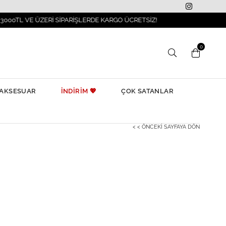
ÜZERİ SİPARİŞLERDE KARGO ÜCRETSİZ!
İLK
0
AKSESUAR
İNDİRİM 💖
ÇOK SATANLAR
< < ÖNCEKI SAYFAYA DÖN