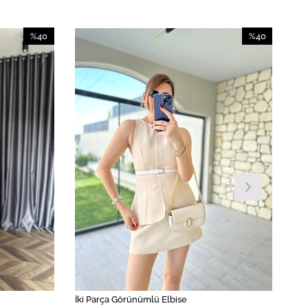
%40
%40
İndirim
İndirim
%40İndirim
%40İndirim
İki Parça Görünümlü Elbise