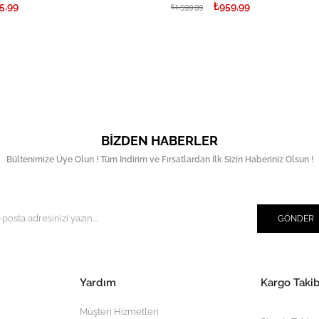
5,99
₺959,99
₺1.599,99
BIZDEN HABERLER
Bültenimize Üye Olun ! Tüm İndirim ve Fırsatlardan İlk Sizin Haberiniz Olsun !
GÖNDER
Yardım
Kargo Takib
Müşteri Hizmetleri