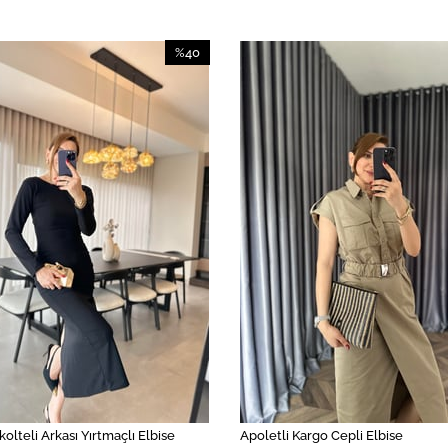
%40
İndirim
%40İndirim
kolteli Arkası Yırtmaçlı Elbise
Apoletli Kargo Cepli Elbise