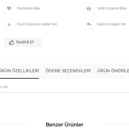
Favorilere Ekle
İstek Listeme Ekle
Fiyat Düşünce Haber Ver
Gelince Haber Ver
TAVSIYE ET
ÜRÜN ÖZELLIKLERI
ÖDEME SEÇENEKLERI
ÜRÜN ÖNERILE
72 cm
Benzer Ürünler