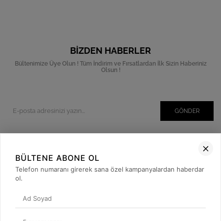
BIZDEN HABERLER
Bültenimize Üye Olun ! Tüm İndirim ve Fırsatlardan İlk Sizin Haberiniz
Olsun !
GÖNDER
BÜLTENE ABONE OL
Kurumsal
Telefon numaranı girerek sana özel kampanyalardan haberdar
Müşteri İlişkileri
ol.
Yardım
Kargo Takibi
Sosyal Medya