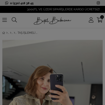
0 (530) 418 38 45
3000TL VE ÜZERİ SİPARİŞLERDE KARGO ÜCRETSİZ!
0
TAŞ İŞLEMELI GABARDIN CEKET