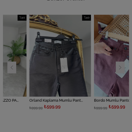
%40
%40
İndirim
İndirim
%40İndirim
%40İndirim
YIRTIK DETAYLI PALAZZO PANTOLON
Orland Kaplama Mumlu Pantolon
Bordo Mumlu Pantolon
₺599,99
₺599,99
₺999,99
₺999,99