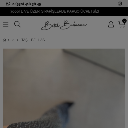
0 (530) 418 38 45
3000TL VE ÜZERİ SİPARİŞLERDE KARGO ÜCRETSİZ!
0
TAŞLI BEL LASTIKLI BOL PAÇA PANTOLON