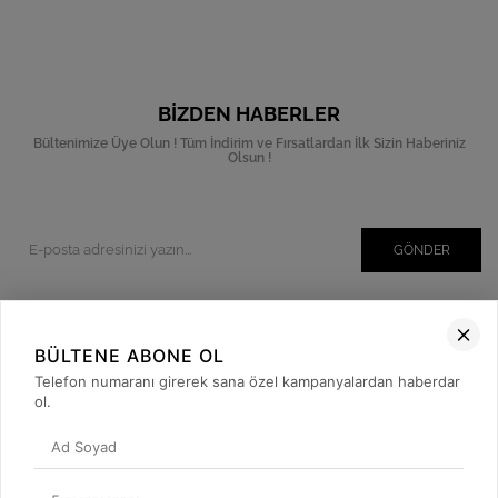
BIZDEN HABERLER
Bültenimize Üye Olun ! Tüm İndirim ve Fırsatlardan İlk Sizin Haberiniz
Olsun !
GÖNDER
BÜLTENE ABONE OL
Kurumsal
Telefon numaranı girerek sana özel kampanyalardan haberdar
Müşteri İlişkileri
ol.
Yardım
Kargo Takibi
Sosyal Medya