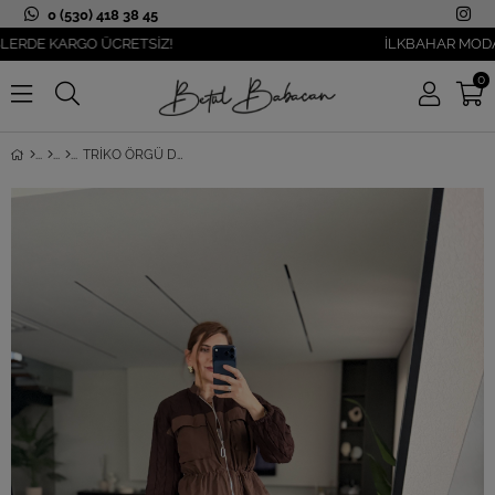
0 (530) 418 38 45
E KARGO ÜCRETSİZ!
İLKBAHAR MODASI YA
0
TRIKO ÖRGÜ DETAYLI TAKIM