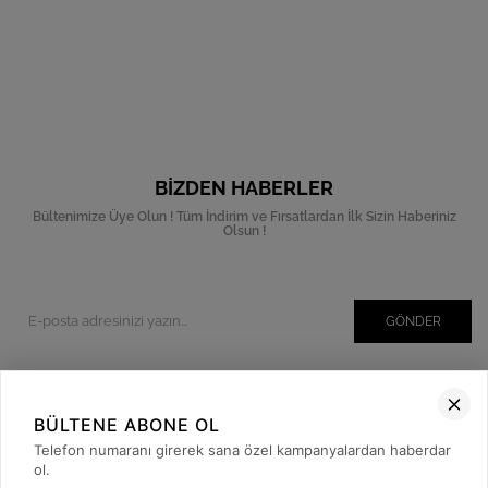
BIZDEN HABERLER
Bültenimize Üye Olun ! Tüm İndirim ve Fırsatlardan İlk Sizin Haberiniz
Olsun !
GÖNDER
BÜLTENE ABONE OL
Kurumsal
Telefon numaranı girerek sana özel kampanyalardan haberdar
Müşteri İlişkileri
ol.