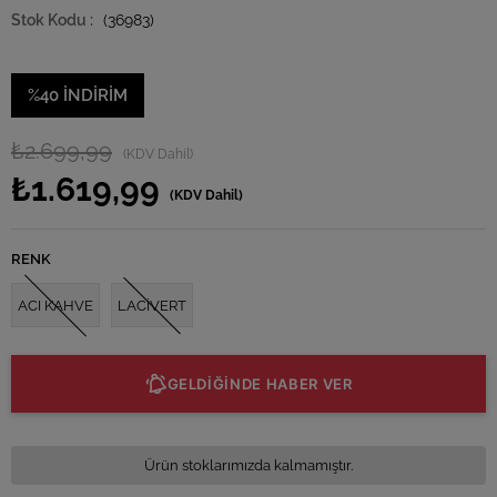
(36983)
%
40
İNDIRIM
₺2.699,99
(KDV Dahil)
₺1.619,99
(KDV Dahil)
RENK
ACI KAHVE
LACİVERT
GELDİĞİNDE HABER VER
Ürün stoklarımızda kalmamıştır.