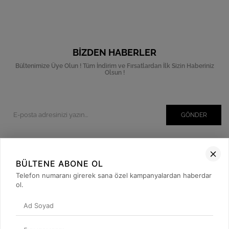
BIZDEN HABERLER
Bültenimize Üye Olun ! Tüm İndirim ve Fırsatlardan İlk Sizin Haberiniz
Olsun !
GÖNDER
BÜLTENE ABONE OL
Kurumsal
Telefon numaranı girerek sana özel kampanyalardan haberdar
Müşteri İlişkileri
ol.
Yardım
Kargo Takibi
Sosyal Medya