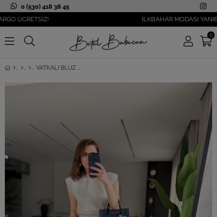
0 (530) 418 38 45
ÜCRETSİZ!
İLKBAHAR MODASI YANIBAŞINI
0
VATKALI BLUZ ETEK TAKIM