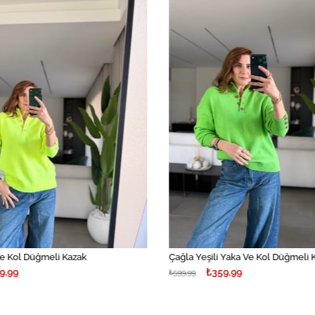
İndirim
%40İndirim
e Kol Düğmeli Kazak
Çağla Yeşili Yaka Ve Kol Düğmeli 
9,99
₺359,99
₺599,99