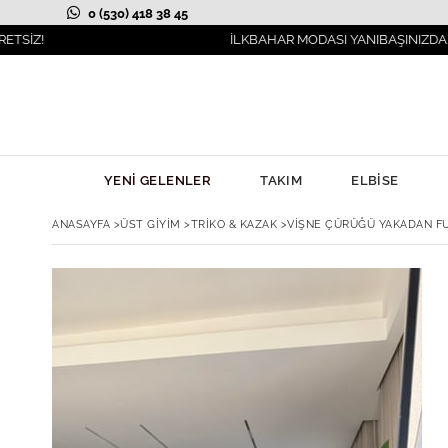
0 (530) 418 38 45
İLKBAHAR MODASI YANIBAŞINIZDA!
YENİ GELENLER
TAKIM
ELBİSE
ANASAYFA
>
ÜST GİYİM
>
TRİKO & KAZAK
>
VIŞNE ÇÜRÜĞÜ YAKADAN FU