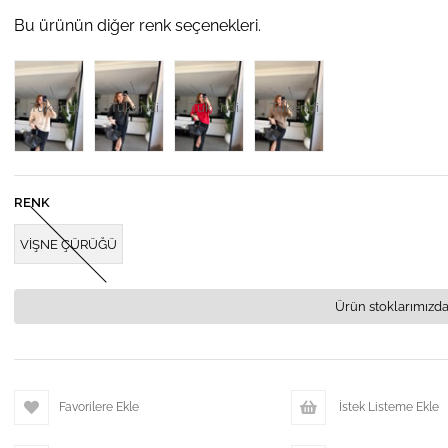
Bu ürünün diğer renk seçenekleri.
Tükendi
Tükendi
Tükendi
Tükendi
RENK
VİŞNE ÇÜRÜĞÜ
Ürün stoklarımızda
Favorilere Ekle
İstek Listeme Ekle