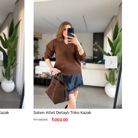
İndirim
İndirim
%40İndirim
%40İndirim
Kazak
Saten Atlet Detaylı Triko Kazak
₺959,99
₺1.599,99