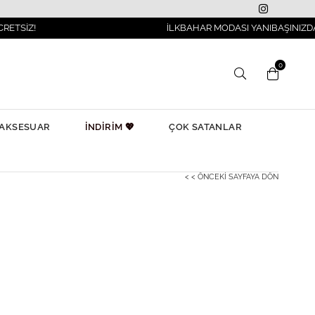
İLKBAHAR MODASI YANIBAŞINIZDA!
0
AKSESUAR
İNDİRİM 💖
ÇOK SATANLAR
< < ÖNCEKI SAYFAYA DÖN