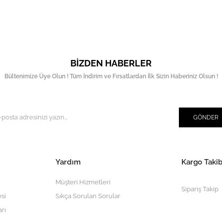
BIZDEN HABERLER
Bültenimize Üye Olun ! Tüm İndirim ve Fırsatlardan İlk Sizin Haberiniz Olsun !
GÖNDER
Yardım
Kargo Takib
Müşteri Hizmetleri
Sipariş Takip
si
Sıkça Sorulan Sorular
arı