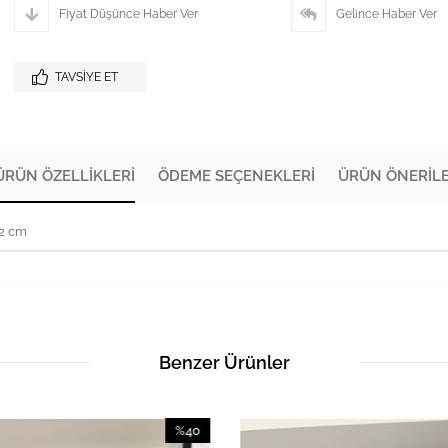
Fiyat Düşünce Haber Ver
Gelince Haber Ver
TAVSIYE ET
ÜRÜN ÖZELLIKLERI
ÖDEME SEÇENEKLERI
ÜRÜN ÖNERILE
72 cm
Benzer Ürünler
%40