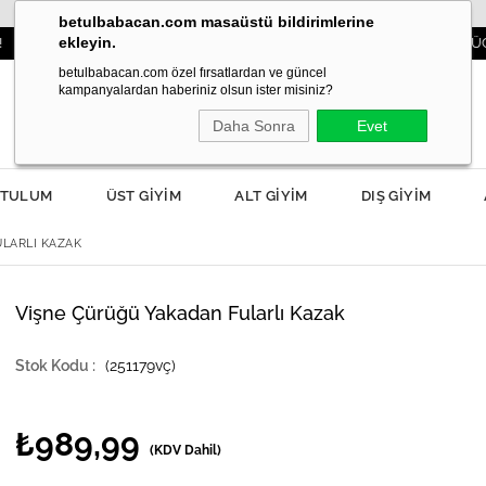
betulbabacan.com masaüstü bildirimlerine
ekleyin.
3000TL VE ÜZERİ SİPARİŞLERDE KARGO ÜCRETSİZ!
betulbabacan.com özel fırsatlardan ve güncel
kampanyalardan haberiniz olsun ister misiniz?
Daha Sonra
Evet
TULUM
ÜST GİYİM
ALT GİYİM
DIŞ GİYİM
LARLI KAZAK
Vişne Çürüğü Yakadan Fularlı Kazak
(251179vç)
₺989,99
(KDV Dahil)