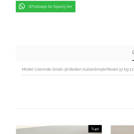
Whatsapp ile Sipariş Ver
Model Üzerinde Small-36 Beden Kullanılmıştır.Model 57 kg 1
40
%40