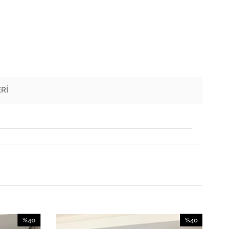
RI
%40
%40