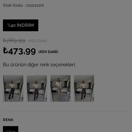
(0101vzn)
%
40
İNDIRIM
₺789,99
(KDV Dahil)
₺473,99
(KDV Dahil)
Bu ürünün diğer renk seçenekleri.
Tükendi
Tükendi
Tükendi
RENK