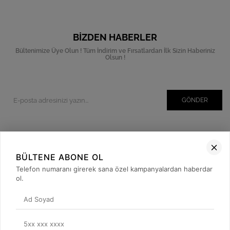
BIZDEN HABERLER
Bültenimize Üye Olun ! Tüm İndirim ve Fırsatlardan İlk Sizin Haberiniz
Olsun !
GÖNDER
Kurumsal
BÜLTENE ABONE OL
Müşteri İlişkileri
Telefon numaranı girerek sana özel kampanyalardan haberdar
ol.
Yardım
Kargo Takibi
Sosyal Medya