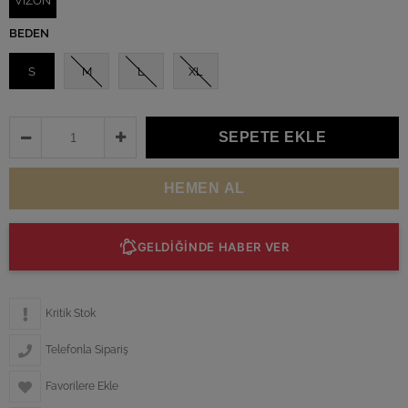
VİZON
BEDEN
S
M
L
XL
GELDİĞİNDE HABER VER
Kritik Stok
Telefonla Sipariş
Favorilere Ekle