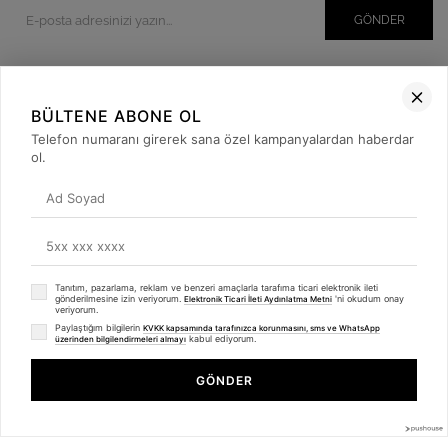
GÖNDER
BÜLTENE ABONE OL
Kurumsal
Telefon numaranı girerek sana özel kampanyalardan haberdar
Müşteri İlişkileri
ol.
Yardım
Kargo Takibi
Sosyal Medya
Tanıtım, pazarlama, reklam ve benzeri amaçlarla tarafıma ticari elektronik ileti
gönderilmesine izin veriyorum.
'ni okudum onay
Elektronik Ticari İleti Aydınlatma Metni
veriyorum.
Paylaştığım bilgilerin
KVKK kapsamında tarafınızca korunmasını, sms ve WhatsApp
kabul ediyorum.
üzerinden bilgilendirmeleri almayı
GÖNDER
© 2019
betulbabacan
.com
- Tüm Hakları Saklıdır.
Anasayfa
Favorilerim
Sepetim
Üye Girişi