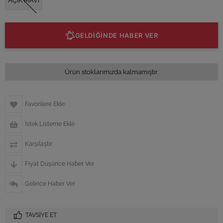
AÇIK MAVİ
GELDİĞİNDE HABER VER
Ürün stoklarımızda kalmamıştır.
Favorilere Ekle
İstek Listeme Ekle
Karşılaştır
Fiyat Düşünce Haber Ver
Gelince Haber Ver
TAVSIYE ET