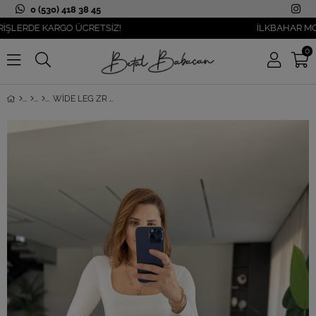
0 (530) 418 38 45
RDE KARGO ÜCRETSİZ!
İLKBAHAR MODASI Y
0
WIDE LEG ZR MODEL PALAZZO PANTOLON