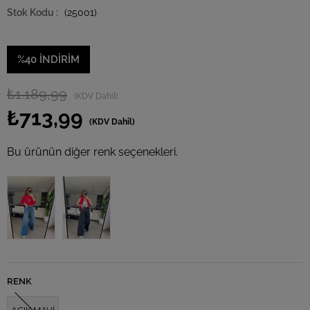
(25001)
%
40
İNDIRIM
₺1.189,99
(KDV Dahil)
₺713,99
(KDV Dahil)
Bu ürünün diğer renk seçenekleri.
Tükendi
RENK