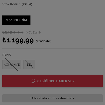
(37262)
%
40
İNDIRIM
₺1.999,99
(KDV Dahil)
₺1.199,99
(KDV Dahil)
RENK
ACI KAHVE
BEJ
GELDİĞİNDE HABER VER
Ürün stoklarımızda kalmamıştır.