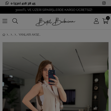
0 (530) 418 38 45
3000TL VE ÜZERİ SİPARİŞLERDE KARGO ÜCRETSİZ!
0
YANLARI AKSESUAR DETAYLI YELEK TAKIM