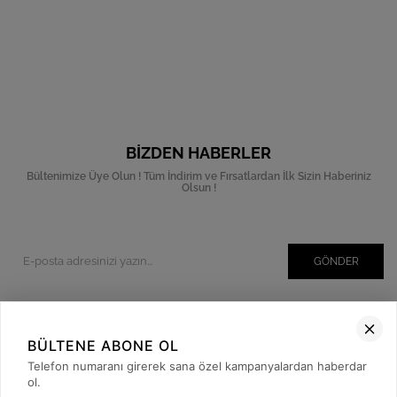
BIZDEN HABERLER
Bültenimize Üye Olun ! Tüm İndirim ve Fırsatlardan İlk Sizin Haberiniz
Olsun !
GÖNDER
BÜLTENE ABONE OL
Kurumsal
Telefon numaranı girerek sana özel kampanyalardan haberdar
Müşteri İlişkileri
ol.