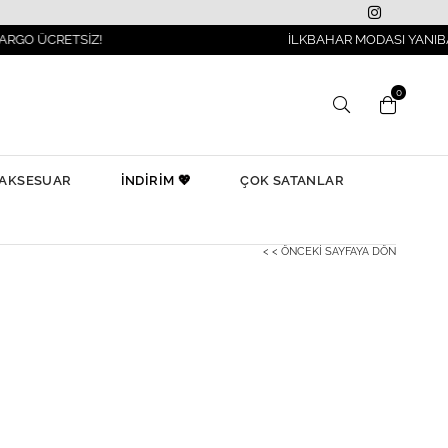
ETSİZ!
İLKBAHAR MODASI YANIBAŞINIZDA!
0
AKSESUAR
İNDİRİM 💖
ÇOK SATANLAR
< < ÖNCEKI SAYFAYA DÖN