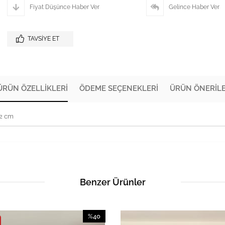
Fiyat Düşünce Haber Ver
Gelince Haber Ver
TAVSIYE ET
ÜRÜN ÖZELLIKLERI
ÖDEME SEÇENEKLERI
ÜRÜN ÖNERILE
72 cm
Benzer Ürünler
%40