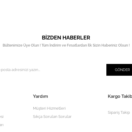
BIZDEN HABERLER
Bültenimize Üye Olun ! Tüm İndirim ve Fırsatlardan İlk Sizin Haberiniz Olsun !
GÖNDER
Yardım
Kargo Takib
Müşteri Hizmetleri
Sipariş Takip
si
Sıkça Sorulan Sorular
arı