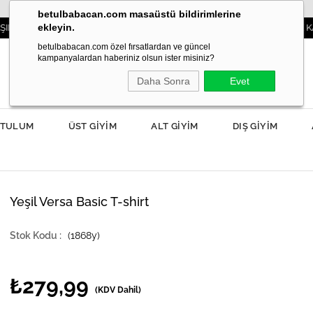
betulbabacan.com masaüstü bildirimlerine
ekleyin.
3000TL VE ÜZERİ SİPARİŞLERDE KARGO ÜCR
betulbabacan.com özel fırsatlardan ve güncel
kampanyalardan haberiniz olsun ister misiniz?
Daha Sonra
Evet
TULUM
ÜST GİYİM
ALT GİYİM
DIŞ GİYİM
Yeşil Versa Basic T-shirt
(1868y)
₺279,99
(KDV Dahil)