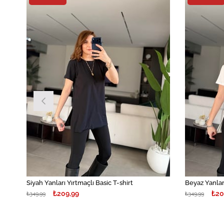
irim
İndirim
İndirim
%40İndirim
Siyah Yanları Yırtmaçlı Basic T-shirt
Beyaz Yanları
₺209,99
₺20
₺349,99
₺349,99