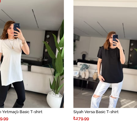
İndirim
%40İndirim
 Yırtmaçlı Basic T-shirt
Siyah Versa Basic T-shirt
9,99
₺279,99