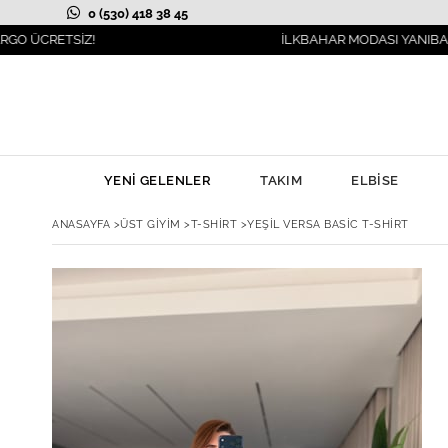
0 (530) 418 38 45
TSİZ!
İLKBAHAR MODASI YANIBAŞINIZDA!
YENİ GELENLER
TAKIM
ELBİSE
ANASAYFA
>
ÜST GİYİM
>
T-SHİRT
>
YEŞIL VERSA BASIC T-SHIRT