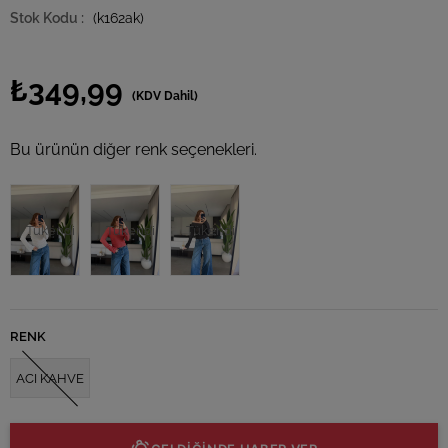
(k162ak)
₺349,99
(KDV Dahil)
Bu ürünün diğer renk seçenekleri.
Tükendi
Tükendi
Tükendi
RENK
ACI KAHVE