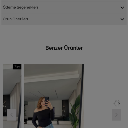
Ödeme Seçenekleri
Ürün Önerileri
Benzer Ürünler
%40
İndirim
%40İndirim