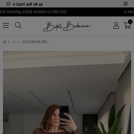
0 (530) 418 38 45
İPARİŞLERDE KARGO ÜCRETSİZ!
İLKBAHAR 
0
ACI KAHVE BISIKLET YAKA DANTEL BLUZ