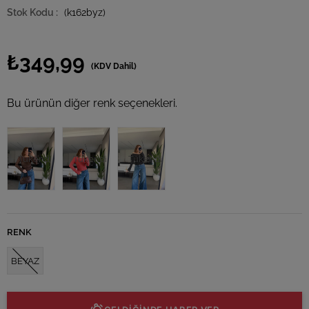
(k162byz)
₺349,99
(KDV Dahil)
Bu ürünün diğer renk seçenekleri.
Tükendi
Tükendi
Tükendi
RENK
BEYAZ