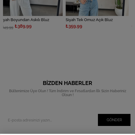
n Askılı Bluz
Siyah Tek Omuz Açık Bluz
Lacivert Tek O
,99
₺359,99
₺359,99
BIZDEN HABERLER
Bültenimize Üye Olun ! Tüm İndirim ve Fırsatlardan İlk Sizin Haberiniz
Olsun !
GÖNDER