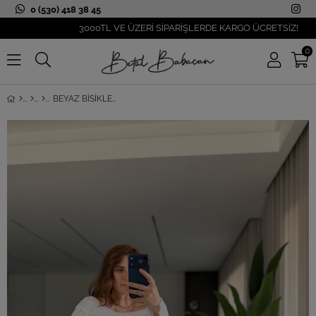
0 (530) 418 38 45
3000TL VE ÜZERİ SİPARİŞLERDE KARGO ÜCRETSİZ!
0
BEYAZ BISIKLET YAKA DANTEL BLUZ