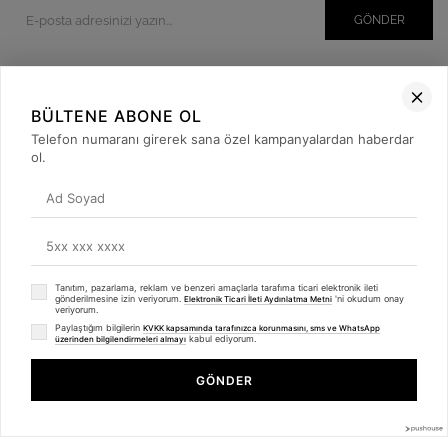
GÖNDER
BÜLTENE ABONE OL
Kurumsal
Telefon numaranı girerek sana özel kampanyalardan haberdar
Müşteri İlişkileri
ol.
Yardım
Kargo Takibi
Sosyal Medya
Tanıtım, pazarlama, reklam ve benzeri amaçlarla tarafıma ticari elektronik ileti
gönderilmesine izin veriyorum.
'ni okudum onay
Elektronik Ticari İleti Aydınlatma Metni
veriyorum.
Paylaştığım bilgilerin
KVKK kapsamında tarafınızca korunmasını, sms ve WhatsApp
kabul ediyorum.
üzerinden bilgilendirmeleri almayı
GÖNDER
© 2019
betulbabacan
.com
- Tüm Hakları Saklıdır.
Anasayfa
Favorilerim
Sepetim
Üye Girişi