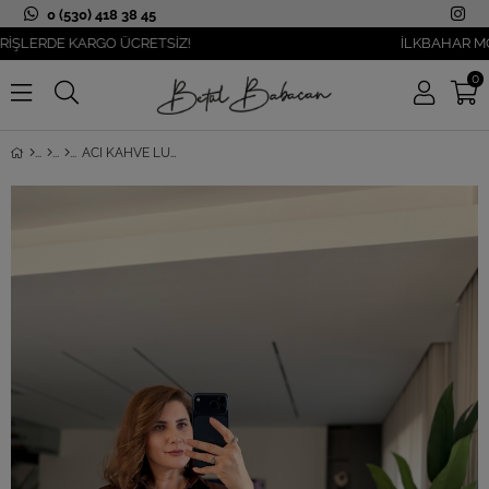
0 (530) 418 38 45
ERDE KARGO ÜCRETSİZ!
İLKBAHAR MODASI 
0
ACI KAHVE LUCA SATEN GÖMLEK