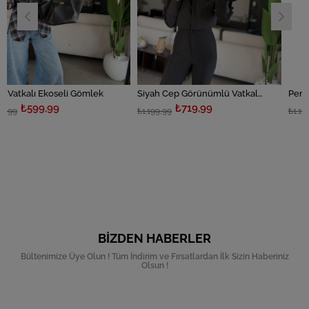
eli Gömlek
Siyah Cep Görünümlü Vatkalı Gömlek
₺719,99
₺719,99
₺1.199,99
₺1.199,99
BIZDEN HABERLER
Bültenimize Üye Olun ! Tüm İndirim ve Fırsatlardan İlk Sizin Haberiniz
Olsun !