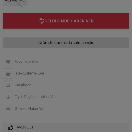
ACI KAHVE
GELDİĞİNDE HABER VER
Ürün stoklarımızda kalmamıştır.
Favorilere Ekle
İstek Listeme Ekle
Karşılaştır
Fiyat Düşünce Haber Ver
Gelince Haber Ver
TAVSIYE ET