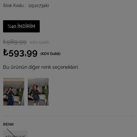
(251073ak)
%
40
İNDIRIM
₺989,99
(KDV Dahil)
₺593,99
(KDV Dahil)
Bu ürünün diğer renk seçenekleri.
Tükendi
Tükendi
RENK