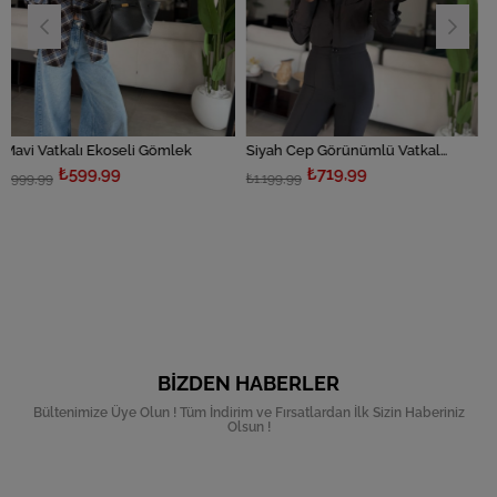
 Ekoseli Gömlek
Siyah Cep Görünümlü Vatkalı Gömlek
9,99
₺719,99
₺719
₺1.199,99
₺1.199,99
BIZDEN HABERLER
Bültenimize Üye Olun ! Tüm İndirim ve Fırsatlardan İlk Sizin Haberiniz
Olsun !