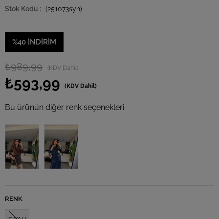
(251073syh)
%
40
İNDIRIM
₺989,99
(KDV Dahil)
₺593,99
(KDV Dahil)
Bu ürünün diğer renk seçenekleri.
Tükendi
Tükendi
RENK