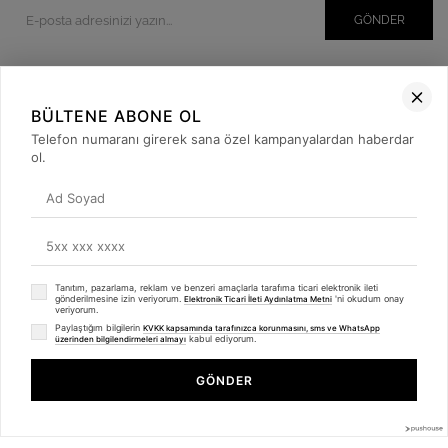
GÖNDER
BÜLTENE ABONE OL
Kurumsal
Telefon numaranı girerek sana özel kampanyalardan haberdar
Müşteri İlişkileri
ol.
Yardım
Kargo Takibi
Sosyal Medya
Tanıtım, pazarlama, reklam ve benzeri amaçlarla tarafıma ticari elektronik ileti
gönderilmesine izin veriyorum.
'ni okudum onay
Elektronik Ticari İleti Aydınlatma Metni
veriyorum.
Paylaştığım bilgilerin
KVKK kapsamında tarafınızca korunmasını, sms ve WhatsApp
kabul ediyorum.
üzerinden bilgilendirmeleri almayı
GÖNDER
© 2019
betulbabacan
.com
- Tüm Hakları Saklıdır.
Anasayfa
Favorilerim
Sepetim
Üye Girişi