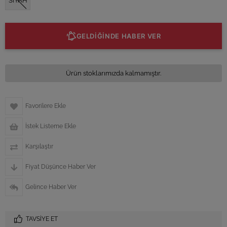
SİYAH
GELDİĞİNDE HABER VER
Ürün stoklarımızda kalmamıştır.
Favorilere Ekle
İstek Listeme Ekle
Karşılaştır
Fiyat Düşünce Haber Ver
Gelince Haber Ver
TAVSIYE ET