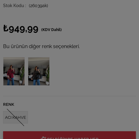
(26039ak)
₺949,99
(KDV Dahil)
Bu ürünün diğer renk seçenekleri.
Tükendi
Tükendi
RENK
ACI KAHVE