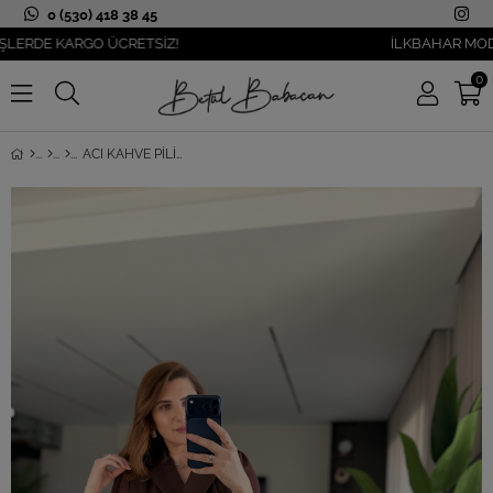
0 (530) 418 38 45
DE KARGO ÜCRETSİZ!
İLKBAHAR MODASI YA
0
ACI KAHVE PILISE DETAYLI ŞIFON KOL CEKET