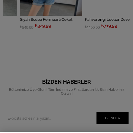
Siyah Scuba Fermuarlı Ceket
Kahverengi Leopar Desenli Gabardin Ceket
₺329,99
₺719,99
₺549,99
₺1.199,99
BIZDEN HABERLER
Bültenimize Üye Olun ! Tüm İndirim ve Fırsatlardan İlk Sizin Haberiniz
Olsun !
GÖNDER