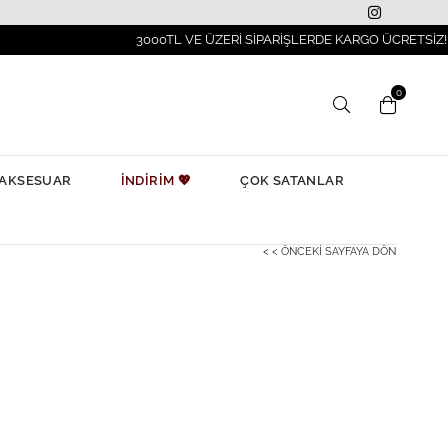
3000TL VE ÜZERİ SİPARİŞLERDE KARGO ÜCRETSİZ!
0
AKSESUAR
İNDİRİM 💖
ÇOK SATANLAR
< < ÖNCEKI SAYFAYA DÖN