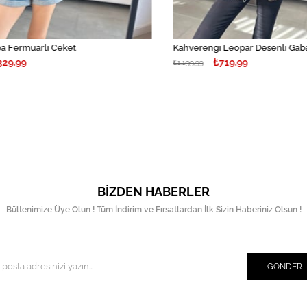
 Fermuarlı Ceket
9,99
₺719,99
₺1.199,99
BIZDEN HABERLER
Bültenimize Üye Olun ! Tüm İndirim ve Fırsatlardan İlk Sizin Haberiniz Olsun !
GÖNDER