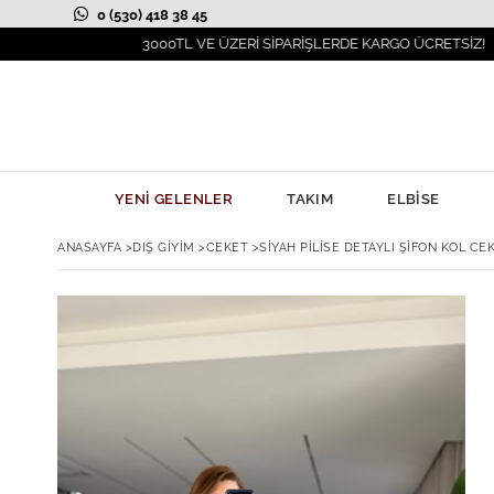
0 (530) 418 38 45
3000TL VE ÜZERİ SİPARİŞLERDE KARGO ÜCRETSİZ!
YENİ GELENLER
TAKIM
ELBİSE
ANASAYFA
>
DIŞ GİYİM
>
CEKET
>
SIYAH PILISE DETAYLI ŞIFON KOL CE