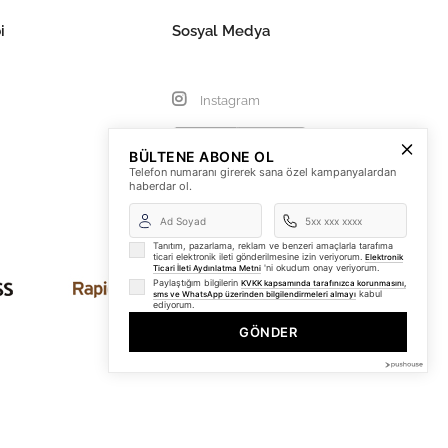
i
Sosyal Medya
Instagram
BÜLTENE ABONE OL
Telefon numaranı girerek sana özel kampanyalardan
haberdar ol.
Tanıtım, pazarlama, reklam ve benzeri amaçlarla tarafıma
ticari elektronik ileti gönderilmesine izin veriyorum.
Elektronik
'ni okudum onay veriyorum.
Ticari İleti Aydınlatma Metni
Paylaştığım bilgilerin
KVKK kapsamında tarafınızca korunmasını,
kabul
sms ve WhatsApp üzerinden bilgilendirmeleri almayı
ediyorum.
GÖNDER