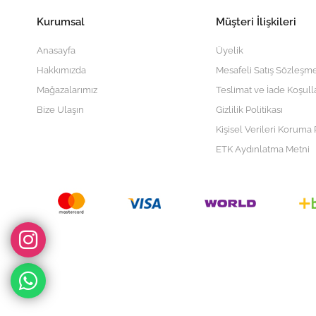
Kurumsal
Müşteri İlişkileri
Anasayfa
Üyelik
Hakkımızda
Mesafeli Satış Sözleşme
Mağazalarımız
Teslimat ve İade Koşull
Bize Ulaşın
Gizlilik Politikası
Kişisel Verileri Koruma P
ETK Aydınlatma Metni