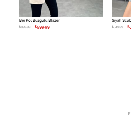
Bej Kol Büzgülü Blazer
Siyah Scuba
₺599,99
₺32
₺999,99
₺549,99