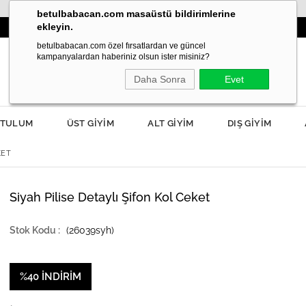
betulbabacan.com masaüstü bildirimlerine
ekleyin.
İLKBAHAR MODASI YANIBAŞINIZDA!
betulbabacan.com özel fırsatlardan ve güncel
kampanyalardan haberiniz olsun ister misiniz?
Daha Sonra
Evet
TULUM
ÜST GİYİM
ALT GİYİM
DIŞ GİYİM
KET
Siyah Pilise Detaylı Şifon Kol Ceket
(26039syh)
%
40
İNDIRIM