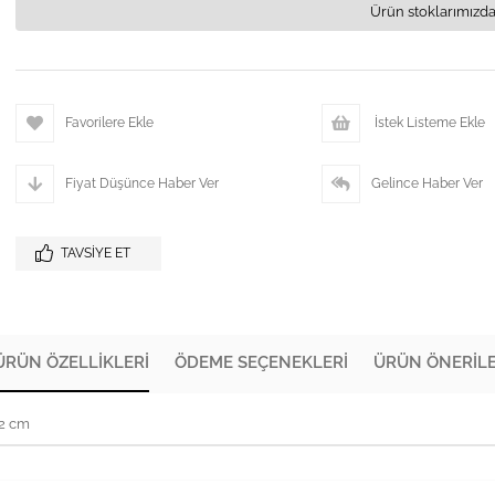
Ürün stoklarımızda
Favorilere Ekle
İstek Listeme Ekle
Fiyat Düşünce Haber Ver
Gelince Haber Ver
TAVSIYE ET
ÜRÜN ÖZELLIKLERI
ÖDEME SEÇENEKLERI
ÜRÜN ÖNERILE
72 cm