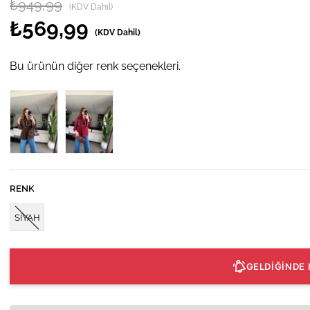
₺949,99
(KDV Dahil)
₺569,99
(KDV Dahil)
Bu ürünün diğer renk seçenekleri.
Tükendi
Tükendi
RENK
SİYAH
GELDİĞİNDE 