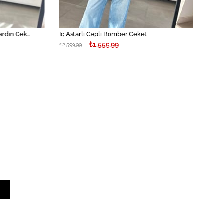
Kahverengi Leopar Desenli Gabardin Ceket
İç Astarlı Cepli Bomber Ceket
₺1.559,99
₺2.599,99