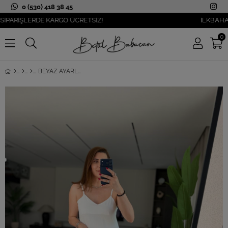
0 (530) 418 38 45
RİŞLERDE KARGO ÜCRETSİZ!
İLKBAHAR MOD
0
BEYAZ AYARLANABILIR İP ASKILI AYROBIN ELBISE