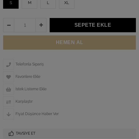
S
M
L
XL
Telefonla Sipariş
Favorilere Ekle
İstek Listeme Ekle
Karşılaştır
Fiyat Düşünce Haber Ver
TAVSIYE ET