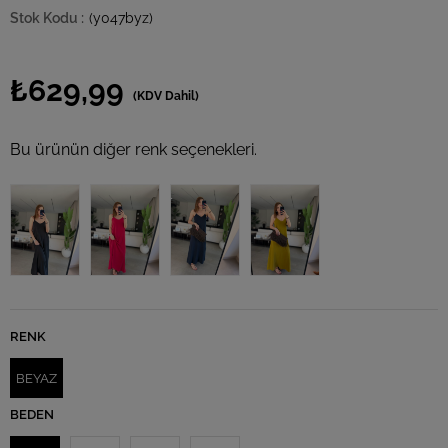
(y047byz)
₺629,99
(KDV Dahil)
Bu ürünün diğer renk seçenekleri.
RENK
BEYAZ
BEDEN