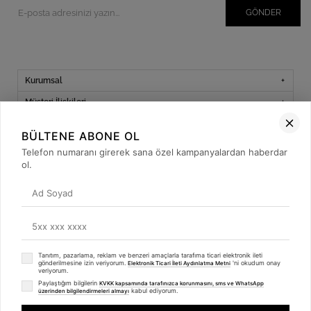
GÖNDER
Kurumsal
Müşteri İlişkileri
Yardım
BÜLTENE ABONE OL
Kargo Takibi
Telefon numaranı girerek sana özel kampanyalardan haberdar
ol.
Sosyal Medya
Tanıtım, pazarlama, reklam ve benzeri amaçlarla tarafıma ticari elektronik ileti
© 2019
betulbabacan
.com
- Tüm Hakları Saklıdır.
gönderilmesine izin veriyorum.
'ni okudum onay
Elektronik Ticari İleti Aydınlatma Metni
veriyorum.
Paylaştığım bilgilerin
KVKK kapsamında tarafınızca korunmasını, sms ve WhatsApp
kabul ediyorum.
üzerinden bilgilendirmeleri almayı