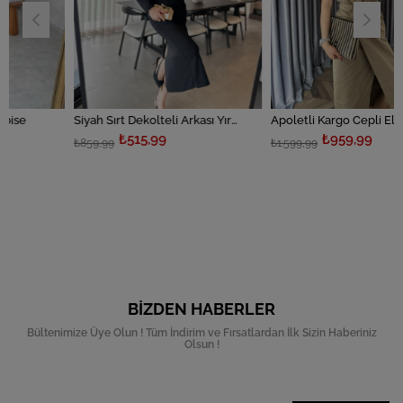
Siyah Sırt Dekolteli Arkası Yırtmaçlı Elbise
Apoletli Kargo Cepli Elbise
₺515,99
₺959,99
₺859,99
₺1.599,99
BIZDEN HABERLER
Bültenimize Üye Olun ! Tüm İndirim ve Fırsatlardan İlk Sizin Haberiniz
Olsun !