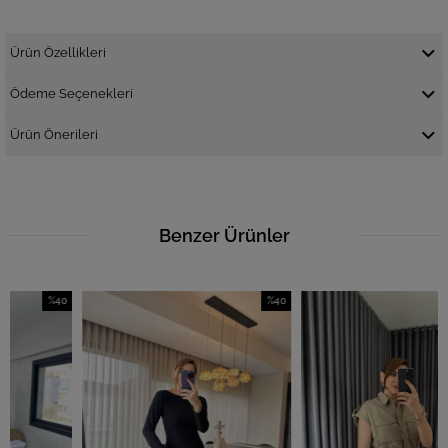
Ürün Özellikleri
Ödeme Seçenekleri
Ürün Önerileri
Benzer Ürünler
%40
%40
%
İndirim
İndirim
İn
%40İndirim
%40İndirim
%4